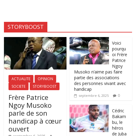
STORYBOOST
Voici
pourqu
oi Frère
Patrice
Ngoy
Musoko n’aime pas faire
partie des associations
ACTUALITE
OPINION
des personnes vivant avec
SOCIETE
STORYBOOST
handicap
Frère Patrice
0
septembre 6, 2025
Ngoy Musoko
‎Cédric
parle de son
Bakam
handicap à cœur
bu, le
ouvert
héros
de Juba