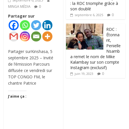
septembre 6, 2025
: la RDC triomphe grâce à
MINGA MÉDIA
0
son doublé
0
septembre 6, 2025
Partager sur
RDC :
Étonna
nt,
Penielle
Nsamb
Partager surKinshasa, 5
a remet le nom de Mike
septembre 2025 – Invité
Kalambay sur son compte
de l’émission Parcours
Instagram (exclusif)
diffusée ce vendredi sur
0
juin 19, 2023
TOP CONGO FM, le
chantre Patrice
J’aime ça :