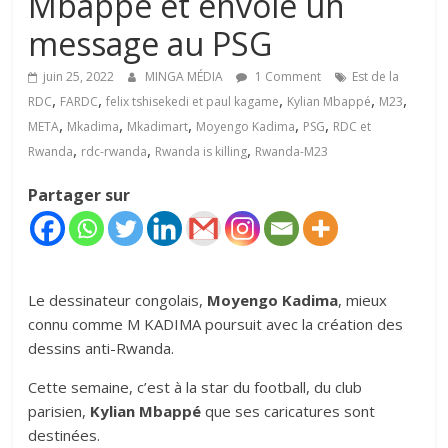
Mbappé et envoie un
message au PSG
juin 25, 2022
MINGA MÉDIA
1 Comment
Est de la
,
,
,
,
,
RDC
FARDC
felix tshisekedi et paul kagame
Kylian Mbappé
M23
,
,
,
,
,
META
Mkadima
Mkadimart
Moyengo Kadima
PSG
RDC et
,
,
,
Rwanda
rdc-rwanda
Rwanda is killing
Rwanda-M23
Partager sur
Le dessinateur congolais,
Moyengo Kadima
, mieux
connu comme M KADIMA poursuit avec la création des
dessins anti-Rwanda.
Cette semaine, c’est à la star du football, du club
parisien,
Kylian Mbappé
que ses caricatures sont
destinées.