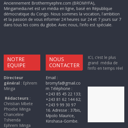
Anciennement Brothermyephre.com (BROMYFA),
Mingamedia.net est un média en ligne, basé en République
démocratique du Congo. Nous sommes la vocation, l'ambition
et la passion de vous informer 24 heures sur 24 et 7 jours sur 7
dans tous les coins du globe. Avec nous, l'info est spéciale.
ICI, c’est le plus
NOTRE
NOUS
grand média de
EQUIPE
CONTACTER
l’info en temps réel
Directeur
Email :
général
: Ephrem
bromyfa@gmail.co
Minga
m Téléphone :
+243 85 45 22 133;
Rédacteurs
:
+243 81 62 144 62;
Christian Mbete
+243 9 99 30 97
Phoebe Minga
16. Adresse : 37bis,
Chanceline
Mpolo Maurice,
Tshienda
Kinshasa-Gombe.
Ephrem Minga