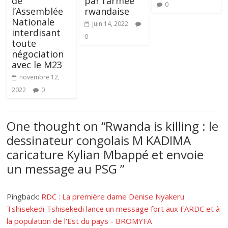
de
par l’armée
0
l’Assemblée
rwandaise
Nationale
juin 14, 2022
interdisant
0
toute
négociation
avec le M23
novembre 12,
2022
0
One thought on “
Rwanda is killing : le
dessinateur congolais M KADIMA
caricature Kylian Mbappé et envoie
un message au PSG
”
Pingback:
RDC : La première dame Denise Nyakeru
Tshisekedi Tshisekedi lance un message fort aux FARDC et à
la population de l'Est du pays - BROMYFA