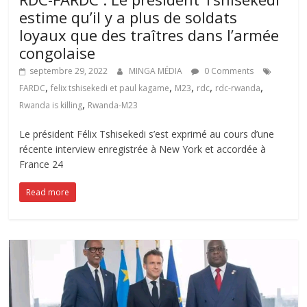
estime qu’il y a plus de soldats
loyaux que des traîtres dans l’armée
congolaise
septembre 29, 2022
MINGA MÉDIA
0 Comments
,
,
,
,
,
FARDC
felix tshisekedi et paul kagame
M23
rdc
rdc-rwanda
,
Rwanda is killing
Rwanda-M23
Le président Félix Tshisekedi s’est exprimé au cours d’une
récente interview enregistrée à New York et accordée à
France 24
Read more