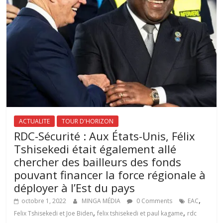
ACTUALITE
TOUR D'HORIZON
RDC-Sécurité : Aux États-Unis, Félix
Tshisekedi était également allé
chercher des bailleurs des fonds
pouvant financer la force régionale à
déployer à l’Est du pays
,
octobre 1, 2022
MINGA MÉDIA
0 Comments
EAC
,
,
Felix Tshisekedi et Joe Biden
felix tshisekedi et paul kagame
rdc