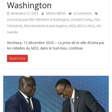
Washington
décembre 12, 2025
MINGA MÉDIA
0 Comments
,
,
Accord de paix RDC-RWANDA à Washington
Donald Trump
Félix
,
,
,
,
Tshisekedi
felix tshisekedi et paul kagame
M23
M23 à UVira
rdc-
rwanda
‎Kinshasa, 12 décembre 2025 – La prise de la ville d’Uvira par
les rebelles du M23, dans le Sud-Kivu, continue
Read more