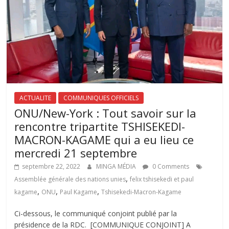
ACTUALITE
COMMUNIQUES OFFICIELS
ONU/New-York : Tout savoir sur la
rencontre tripartite TSHISEKEDI-
MACRON-KAGAME qui a eu lieu ce
mercredi 21 septembre
septembre 22, 2022
MINGA MÉDIA
0 Comments
,
Assemblée générale des nations unies
felix tshisekedi et paul
,
,
,
kagame
ONU
Paul Kagame
Tshisekedi-Macron-Kagame
Ci-dessous, le communiqué conjoint publié par la
présidence de la RDC. [COMMUNIQUE CONJOINT] A