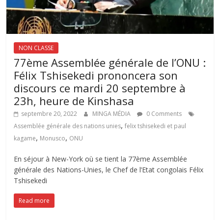
NON CLASSE
77ème Assemblée générale de l’ONU :
Félix Tshisekedi prononcera son
discours ce mardi 20 septembre à
23h, heure de Kinshasa
septembre 20, 2022
MINGA MÉDIA
0 Comments
,
Assemblée générale des nations unies
felix tshisekedi et paul
,
,
kagame
Monusco
ONU
En séjour à New-York où se tient la 77ème Assemblée
générale des Nations-Unies, le Chef de l’Etat congolais Félix
Tshisekedi
Read more