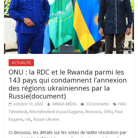
ACTUALITE
ONU : la RDC et le Rwanda parmi les
143 pays qui condamnent l’annexion
des régions ukrainiennes par la
Russie(document)
octobre 13, 2022
MINGA MÉDIA
0 Comments
Félix
,
,
,
,
Tshisekedi
felix tshisekedi et paul kagame
Monusco
ONU
Paul
,
,
Kagame
rdc
Russie-Ukraine
Ci-dessous, les détails sur les votes de ladite résolution par