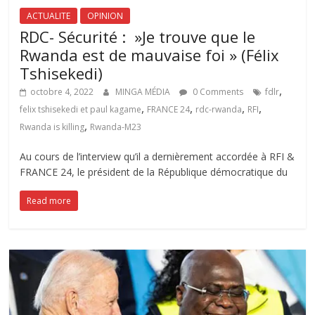
ACTUALITE
OPINION
RDC- Sécurité : »Je trouve que le
Rwanda est de mauvaise foi » (Félix
Tshisekedi)
,
octobre 4, 2022
MINGA MÉDIA
0 Comments
fdlr
,
,
,
,
felix tshisekedi et paul kagame
FRANCE 24
rdc-rwanda
RFI
,
Rwanda is killing
Rwanda-M23
Au cours de l’interview qu’il a dernièrement accordée à RFI &
FRANCE 24, le président de la République démocratique du
Read more