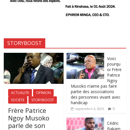
STORYBOOST
Voici
pourqu
oi Frère
Patrice
Ngoy
Musoko n’aime pas faire
partie des associations
ACTUALITE
OPINION
des personnes vivant avec
SOCIETE
STORYBOOST
handicap
Frère Patrice
0
septembre 6, 2025
Ngoy Musoko
‎Cédric
parle de son
Bakam