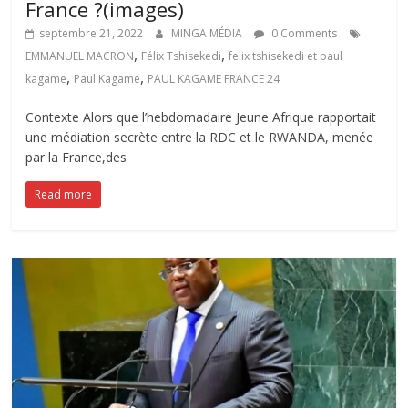
France ?(images)
septembre 21, 2022
MINGA MÉDIA
0 Comments
,
,
EMMANUEL MACRON
Félix Tshisekedi
felix tshisekedi et paul
,
,
kagame
Paul Kagame
PAUL KAGAME FRANCE 24
Contexte Alors que l’hebdomadaire Jeune Afrique rapportait
une médiation secrète entre la RDC et le RWANDA, menée
par la France,des
Read more