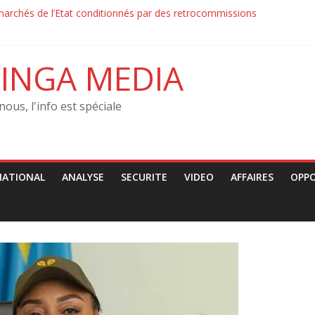
marchés de l’Etat conditionnés par des retrocommissions‎‎
ion : la Force du Progrès et la Police ont échangé des jets de pierre
ion : la Force du Progrès et la Police contrôlaient les passants sur le
RJCO condamne les arrestations arbitraires des jeunes
INGA MEDIA
itution–‎ Le MRJCO de John Mbaya tacle la CENCO : « Une ingérence po
nous, l'info est spéciale
NATIONAL
ANALYSE
SECURITE
VIDEO
AFFAIRES
OPP