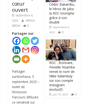
cœur
Cédric Bakambu,
ouvert
le héros de Juba :
la RDC triomphe
septembre 6,
grâce à son
2025
MINGA
doublé
MÉDIA
0
septembre 6,
0
2025
Partager sur
RDC : Étonnant,
Penielle Nsamba
Partager
remet le nom de
Mike Kalambay
surKinshasa, 5
sur son compte
septembre 2025 –
Instagram
Invité de
(exclusif)
l’émission
0
juin 19, 2023
Parcours diffusée
ce vendredi sur