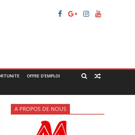
 avec les manifestants de C64 (rapport JPC/CENCO)
s grandes artères (rapport JPC/CENCO)
litique déguisée »
ORTUNITE
OFFRE D’EMPLOI
A PROPOS DE NOUS