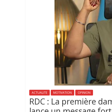
ACTUALITE
MOTIVATION
OPINION
RDC : La première da
lance un message fort