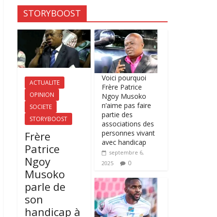
STORYBOOST
Voici pourquoi
ACTUALITE
Frère Patrice
OPINION
Ngoy Musoko
n’aime pas faire
SOCIETE
partie des
STORYBOOST
associations des
personnes vivant
Frère
avec handicap
Patrice
septembre 6,
Ngoy
0
2025
Musoko
parle de
son
handicap à