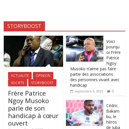
STORYBOOST
Voici
pourqu
oi Frère
Patrice
Ngoy
Musoko n’aime pas faire
partie des associations
ACTUALITE
OPINION
des personnes vivant avec
SOCIETE
STORYBOOST
handicap
Frère Patrice
0
septembre 6, 2025
Ngoy Musoko
‎Cédric
parle de son
Bakam
handicap à cœur
bu, le
ouvert
héros
de Juba