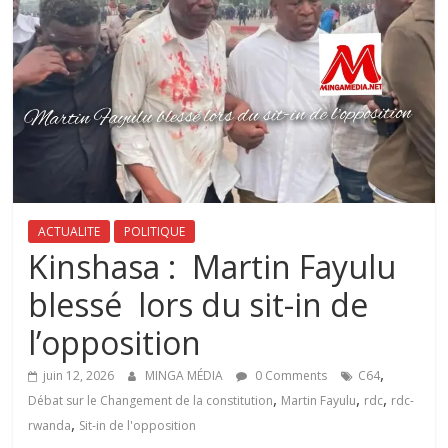
ACTUALITE
POLITIQUE
Kinshasa : Martin Fayulu
blessé lors du sit-in de
l’opposition ‎
,
juin 12, 2026
MINGA MÉDIA
0 Comments
C64
,
,
,
Débat sur le Changement de la constitution
Martin Fayulu
rdc
rdc-
,
rwanda
Sit-in de l'opposition