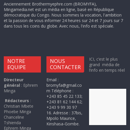
Anciennement Brothermyephre.com (BROMYFA),
Mingamedia.net est un média en ligne, basé en République
démocratique du Congo. Nous sommes la vocation, l'ambition
et la passion de vous informer 24 heures sur 24 et 7 jours sur 7
dans tous les coins du globe. Avec nous, l'info est spéciale.
ICI, c’est le plus
NOTRE
NOUS
grand média de
EQUIPE
CONTACTER
l’info en temps réel
Directeur
Email :
général
: Ephrem
bromyfa@gmail.co
Minga
m Téléphone :
+243 85 45 22 133;
Rédacteurs
:
+243 81 62 144 62;
Christian Mbete
+243 9 99 30 97
Phoebe Minga
16. Adresse : 37bis,
Chanceline
Mpolo Maurice,
Tshienda
Kinshasa-Gombe.
Ephrem Minga