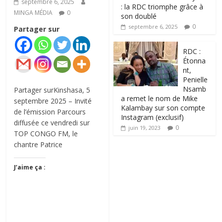
septembre 6, 2025
: la RDC triomphe grâce à
MINGA MÉDIA
0
son doublé
0
septembre 6, 2025
Partager sur
RDC :
Étonna
nt,
Penielle
Nsamb
Partager surKinshasa, 5
a remet le nom de Mike
septembre 2025 – Invité
Kalambay sur son compte
de l’émission Parcours
Instagram (exclusif)
diffusée ce vendredi sur
0
juin 19, 2023
TOP CONGO FM, le
chantre Patrice
J’aime ça :