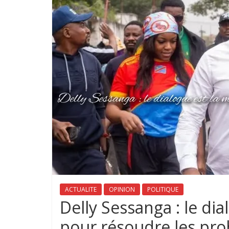
ACTUALITE
OPINION
POLITIQUE
‎Delly Sessanga : le di
pour résoudre les pr