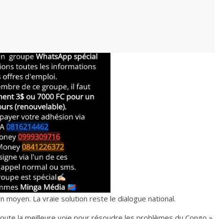
n moyen. La vraie solution reste le dialogue national.
s doute la meilleure voie pour résoudre les problèmes du Congo »,