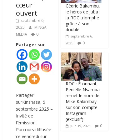
cœur
Cédric Bakambu,
ouvert
le héros de Juba :
la RDC triomphe
septembre 6,
grâce à son
2025
MINGA
doublé
MÉDIA
0
septembre 6,
0
2025
Partager sur
RDC : Étonnant,
Penielle Nsamba
Partager
remet le nom de
Mike Kalambay
surKinshasa, 5
sur son compte
septembre 2025 –
Instagram
Invité de
(exclusif)
l’émission
0
juin 19, 2023
Parcours diffusée
ce vendredi sur