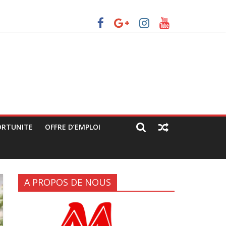
tique déguisée »
ec les manifestants de C64 (rapport JPC/CENCO)
grandes artères (rapport JPC/CENCO)
ORTUNITE
OFFRE D’EMPLOI
A PROPOS DE NOUS