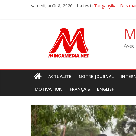
Skip
samedi, août 8, 2026
Latest:
Débat sur la constit
to
‎Tanganyika : Des mar
content
Sit-in de l’oppositio
Sit-in de l’oppositio
M
M23 à Goma : Le MRJC
Avec 
ACTUALITE
NOTRE JOURNAL
INTER
MOTIVATION
FRANÇAIS
ENGLISH