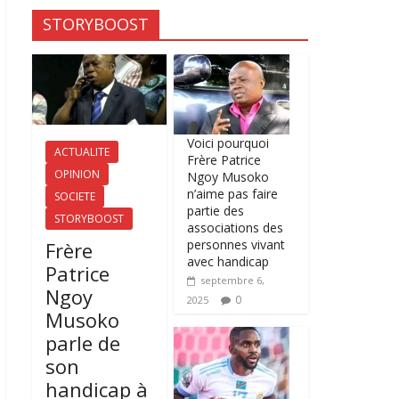
STORYBOOST
Voici pourquoi
ACTUALITE
Frère Patrice
OPINION
Ngoy Musoko
n’aime pas faire
SOCIETE
partie des
STORYBOOST
associations des
personnes vivant
Frère
avec handicap
Patrice
septembre 6,
Ngoy
0
2025
Musoko
parle de
son
handicap à