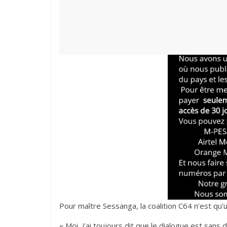
Pour maître Sessanga, la coalition C64 n’est qu’u
‎« Moi, j’ai toujours dit que le dialogue est san