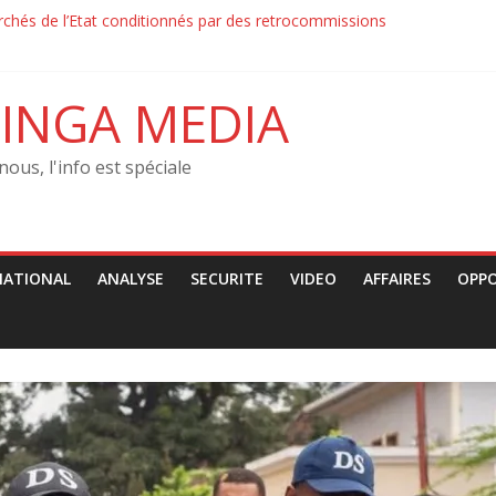
ution–‎ Le MRJCO de John Mbaya tacle la CENCO : « Une ingérence poli
chés de l’Etat conditionnés par des retrocommissions‎‎
n : la Force du Progrès et la Police ont échangé des jets de pierre av
n : la Force du Progrès et la Police contrôlaient les passants sur les 
INGA MEDIA
O condamne les arrestations arbitraires des jeunes
nous, l'info est spéciale
NATIONAL
ANALYSE
SECURITE
VIDEO
AFFAIRES
OPP