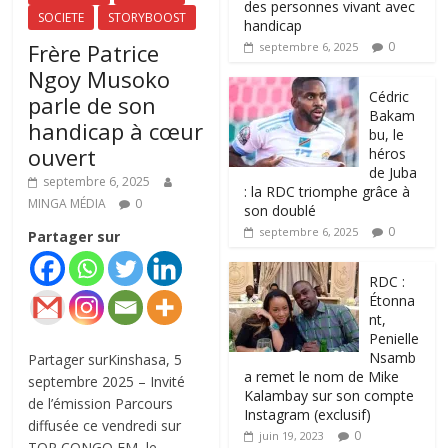
des personnes vivant avec
SOCIETE
STORYBOOST
handicap
Frère Patrice
0
septembre 6, 2025
Ngoy Musoko
‎Cédric
parle de son
Bakam
handicap à cœur
bu, le
ouvert
héros
de Juba
septembre 6, 2025
: la RDC triomphe grâce à
MINGA MÉDIA
0
son doublé
0
septembre 6, 2025
Partager sur
RDC :
Étonna
nt,
Penielle
Nsamb
Partager surKinshasa, 5
a remet le nom de Mike
septembre 2025 – Invité
Kalambay sur son compte
de l’émission Parcours
Instagram (exclusif)
diffusée ce vendredi sur
0
juin 19, 2023
TOP CONGO FM, le