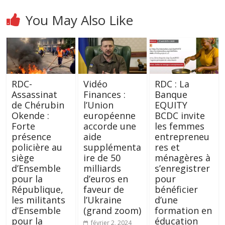
You May Also Like
RDC-
Vidéo
‎RDC : La
Assassinat
Finances :
Banque
de Chérubin
l’Union
EQUITY
Okende :
européenne
BCDC invite
Forte
accorde une
les femmes
présence
aide
entrepreneu
policière au
supplémenta
res et
siège
ire de 50
ménagères à
d’Ensemble
milliards
s’enregistrer
pour la
d’euros en
pour
République,
faveur de
bénéficier
les militants
l’Ukraine
d’une
d’Ensemble
(grand zoom)
formation en
pour la
éducation
février 2, 2024