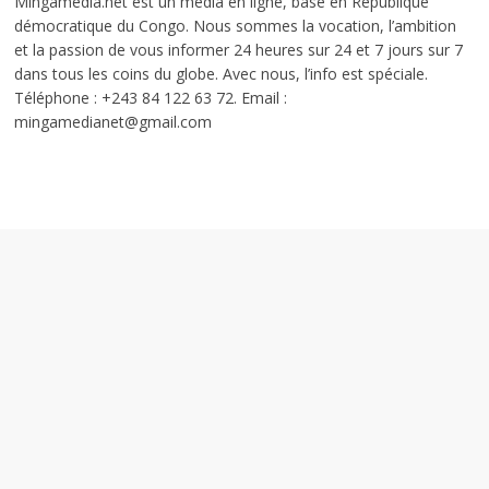
Mingamedia.net est un média en ligne, basé en République
démocratique du Congo. Nous sommes la vocation, l’ambition
et la passion de vous informer 24 heures sur 24 et 7 jours sur 7
dans tous les coins du globe. Avec nous, l’info est spéciale.
Téléphone : +243 84 122 63 72. Email :
mingamedianet@gmail.com