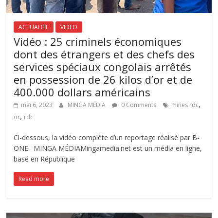
ACTUALITE
VIDEO
Vidéo : 25 criminels économiques
dont des étrangers et des chefs des
services spéciaux congolais arrêtés
en possession de 26 kilos d’or et de
400.000 dollars américains
,
mai 6, 2023
MINGA MÉDIA
0 Comments
mines rdc
,
or
rdc
Ci-dessous, la vidéo complète d’un reportage réalisé par B-
ONE. MINGA MÉDIAMingamedia.net est un média en ligne,
basé en République
Read more