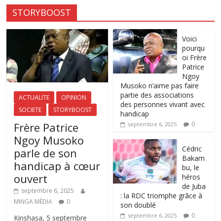
STORYBOOST
Voici
pourqu
oi Frère
Patrice
Ngoy
Musoko n’aime pas faire
partie des associations
ACTUALITE
OPINION
des personnes vivant avec
SOCIETE
STORYBOOST
handicap
Frère Patrice
0
septembre 6, 2025
Ngoy Musoko
‎Cédric
parle de son
Bakam
handicap à cœur
bu, le
ouvert
héros
de Juba
septembre 6, 2025
: la RDC triomphe grâce à
MINGA MÉDIA
0
son doublé
0
septembre 6, 2025
Kinshasa, 5 septembre