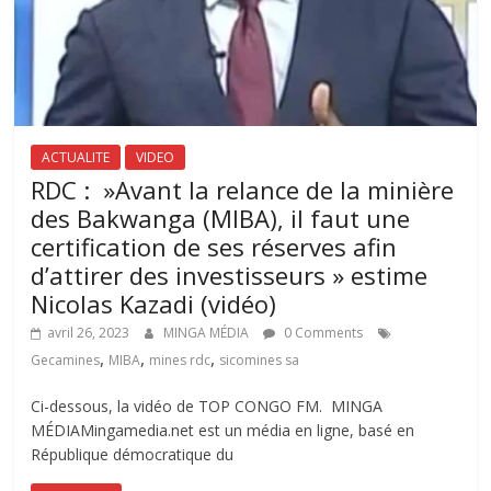
ACTUALITE
VIDEO
RDC : »Avant la relance de la minière
des Bakwanga (MIBA), il faut une
certification de ses réserves afin
d’attirer des investisseurs » estime
Nicolas Kazadi (vidéo)
avril 26, 2023
MINGA MÉDIA
0 Comments
,
,
,
Gecamines
MIBA
mines rdc
sicomines sa
Ci-dessous, la vidéo de TOP CONGO FM. MINGA
MÉDIAMingamedia.net est un média en ligne, basé en
République démocratique du