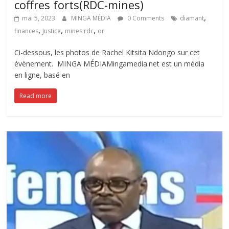
coffres forts(RDC-mines)
,
mai 5, 2023
MINGA MÉDIA
0 Comments
diamant
,
,
,
finances
Justice
mines rdc
or
Ci-dessous, les photos de Rachel Kitsita Ndongo sur cet
évènement. MINGA MÉDIAMingamedia.net est un média
en ligne, basé en
Read more