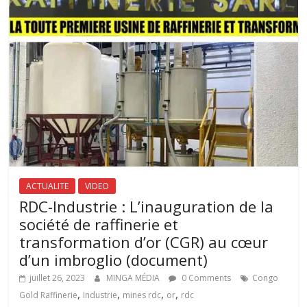
ACTUALITE
VIDEO
RDC-Industrie : L’inauguration de la
société de raffinerie et
transformation d’or (CGR) au cœur
d’un imbroglio (document)
juillet 26, 2023
MINGA MÉDIA
0 Comments
Congo
,
,
,
,
Gold Raffinerie
Industrie
mines rdc
or
rdc