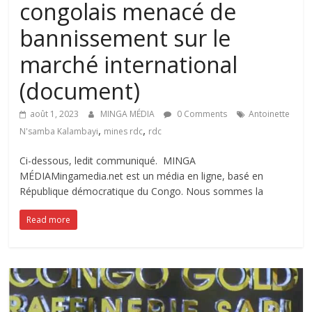
congolais menacé de
bannissement sur le
marché international
(document)
août 1, 2023
MINGA MÉDIA
0 Comments
Antoinette
,
,
N'samba Kalambayi
mines rdc
rdc
Ci-dessous, ledit communiqué. MINGA
MÉDIAMingamedia.net est un média en ligne, basé en
République démocratique du Congo. Nous sommes la
Read more