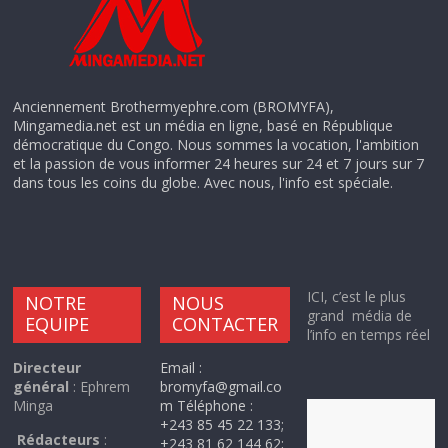
Anciennement Brothermyephre.com (BROMYFA),
Mingamedia.net est un média en ligne, basé en République
démocratique du Congo. Nous sommes la vocation, l'ambition
et la passion de vous informer 24 heures sur 24 et 7 jours sur 7
dans tous les coins du globe. Avec nous, l'info est spéciale.
ICI, c’est le plus
NOTRE
NOUS
grand média de
EQUIPE
CONTACTER
l’info en temps réel
Directeur
Email :
général
: Ephrem
bromyfa@gmail.co
Minga
m Téléphone :
+243 85 45 22 133;
Rédacteurs
:
+243 81 62 144 62;