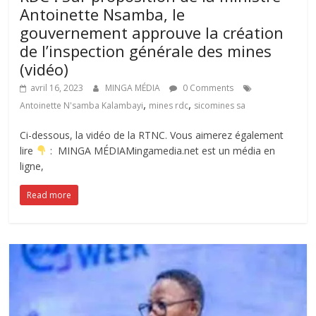
Antoinette Nsamba, le
gouvernement approuve la création
de l’inspection générale des mines
(vidéo)
avril 16, 2023
MINGA MÉDIA
0 Comments
,
,
Antoinette N'samba Kalambayi
mines rdc
sicomines sa
Ci-dessous, la vidéo de la RTNC. Vous aimerez également
lire
: MINGA MÉDIAMingamedia.net est un média en
ligne,
Read more