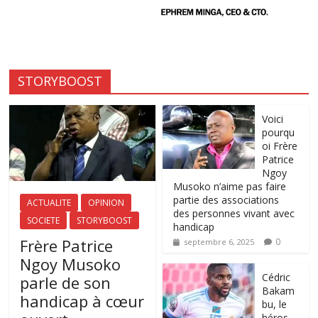
STORYBOOST
Voici
pourqu
oi Frère
Patrice
Ngoy
Musoko n’aime pas faire
partie des associations
ACTUALITE
OPINION
des personnes vivant avec
SOCIETE
STORYBOOST
handicap
Frère Patrice
0
septembre 6, 2025
Ngoy Musoko
‎Cédric
parle de son
Bakam
handicap à cœur
bu, le
héros