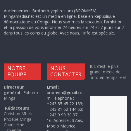
Anciennement Brothermyephre.com (BROMYFA),
Mingamedia.net est un média en ligne, basé en République
démocratique du Congo. Nous sommes la vocation, l'ambition
et la passion de vous informer 24 heures sur 24 et 7 jours sur 7
dans tous les coins du globe. Avec nous, l'info est spéciale.
ICI, c’est le plus
NOTRE
NOUS
grand média de
EQUIPE
CONTACTER
l’info en temps réel
Directeur
Email :
général
: Ephrem
bromyfa@gmail.co
Minga
m Téléphone :
+243 85 45 22 133;
Rédacteurs
:
+243 81 62 144 62;
Christian Mbete
+243 9 99 30 97
Phoebe Minga
16. Adresse : 37bis,
Chanceline
Mpolo Maurice,
Tshienda