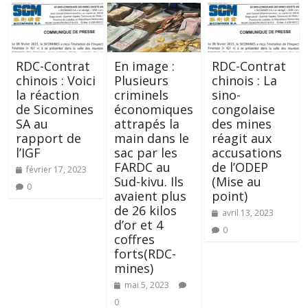
RDC-Contrat
En image :
RDC-Contrat
chinois : Voici
Plusieurs
chinois : La
la réaction
criminels
sino-
de Sicomines
économiques
congolaise
SA au
attrapés la
des mines
rapport de
main dans le
réagit aux
l’IGF
sac par les
accusations
FARDC au
de l’ODEP
février 17, 2023
Sud-kivu. Ils
(Mise au
0
avaient plus
point)
de 26 kilos
avril 13, 2023
d’or et 4
0
coffres
forts(RDC-
mines)
mai 5, 2023
0