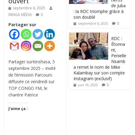
ouvert
de Juba
septembre 6, 2025
: la RDC triomphe grâce à
MINGA MÉDIA
0
son doublé
0
septembre 6, 2025
Partager sur
RDC :
Étonna
nt,
Penielle
Nsamb
Partager surKinshasa, 5
a remet le nom de Mike
septembre 2025 – Invité
Kalambay sur son compte
de l’émission Parcours
Instagram (exclusif)
diffusée ce vendredi sur
0
juin 19, 2023
TOP CONGO FM, le
chantre Patrice
J’aime ça :