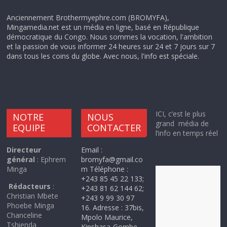
Anciennement Brothermyephre.com (BROMYFA),
Mingamedia.net est un média en ligne, basé en République
démocratique du Congo. Nous sommes la vocation, l'ambition
et la passion de vous informer 24 heures sur 24 et 7 jours sur 7
dans tous les coins du globe. Avec nous, l'info est spéciale.
ICI, c’est le plus
NOTRE
NOUS
grand média de
EQUIPE
CONTACTER
l’info en temps réel
Directeur
Email :
général
: Ephrem
bromyfa@gmail.co
Minga
m Téléphone :
+243 85 45 22 133;
Rédacteurs
:
+243 81 62 144 62;
Christian Mbete
+243 9 99 30 97
Phoebe Minga
16. Adresse : 37bis,
Chanceline
Mpolo Maurice,
Tshienda
Kinshasa-Gombe.