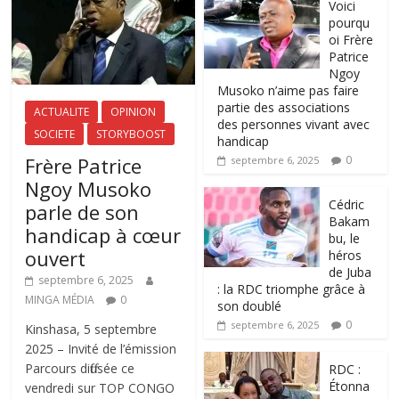
Voici
pourqu
oi Frère
Patrice
Ngoy
Musoko n’aime pas faire
partie des associations
ACTUALITE
OPINION
des personnes vivant avec
SOCIETE
STORYBOOST
handicap
Frère Patrice
0
septembre 6, 2025
Ngoy Musoko
‎Cédric
parle de son
Bakam
handicap à cœur
bu, le
ouvert
héros
de Juba
septembre 6, 2025
: la RDC triomphe grâce à
MINGA MÉDIA
0
son doublé
0
septembre 6, 2025
Kinshasa, 5 septembre
2025 – Invité de l’émission
Parcours diffusée ce
RDC :
Étonna
vendredi sur TOP CONGO