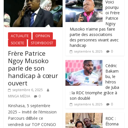
Voici
pourqu
oi Frère
Patrice
Ngoy
Musoko n’aime pas faire
partie des associations
ACTUALITE
OPINION
des personnes vivant avec
SOCIETE
STORYBOOST
handicap
Frère Patrice
0
septembre 6, 2025
Ngoy Musoko
‎Cédric
parle de son
Bakam
handicap à cœur
bu, le
ouvert
héros
de Juba
septembre 6, 2025
: la RDC triomphe grâce à
MINGA MÉDIA
0
son doublé
0
septembre 6, 2025
Kinshasa, 5 septembre
2025 – Invité de l’émission
Parcours diffusée ce
RDC :
Étonna
vendredi sur TOP CONGO