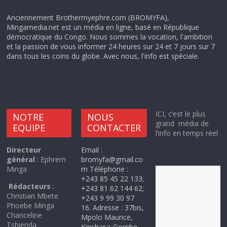
Anciennement Brothermyephre.com (BROMYFA),
Mingamedia.net est un média en ligne, basé en République
démocratique du Congo. Nous sommes la vocation, l'ambition
et la passion de vous informer 24 heures sur 24 et 7 jours sur 7
dans tous les coins du globe. Avec nous, l'info est spéciale.
ICI, c’est le plus
NOTRE
NOUS
grand média de
EQUIPE
CONTACTER
l’info en temps réel
Directeur
Email :
général
: Ephrem
bromyfa@gmail.co
Minga
m Téléphone :
+243 85 45 22 133;
Rédacteurs
:
+243 81 62 144 62;
Christian Mbete
+243 9 99 30 97
Phoebe Minga
16. Adresse : 37bis,
Chanceline
Mpolo Maurice,
Tshienda
Kinshasa-Gombe.