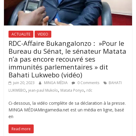
ACTUALITE
VIDEO
RDC-Affaire Bukangalonzo : »Pour le
Bureau du Sénat, le sénateur Matata
n’a pas encore recouvré ses
immunités parlementaires » dit
Bahati Lukwebo (vidéo)
juin 20, 2023
MINGA MÉDIA
0 Comments
BAHATI
,
,
,
LUKWEBO
jean-paul Mukolo
Matata Ponyo
rdc
Ci-dessous, la vidéo complète de sa déclaration à la presse.
MINGA MÉDIAMingamedia.net est un média en ligne, basé
en
Read more