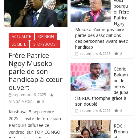
Voici
pourqu
oi Frère
Patrice
Ngoy
Musoko n’aime pas faire
partie des associations
ACTUALITE
OPINION
des personnes vivant avec
SOCIETE
STORYBOOST
handicap
Frère Patrice
0
septembre 6, 2025
Ngoy Musoko
‎Cédric
parle de son
Bakam
handicap à cœur
bu, le
ouvert
héros
de Juba
septembre 6, 2025
: la RDC triomphe grâce à
MINGA MÉDIA
0
son doublé
0
septembre 6, 2025
Kinshasa, 5 septembre
2025 – Invité de l’émission
Parcours diffusée ce
RDC :
Étonna
vendredi sur TOP CONGO
nt,