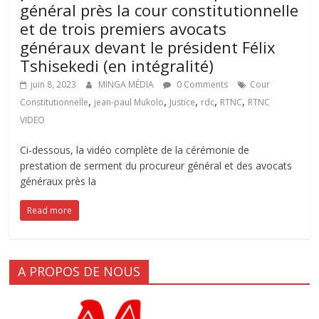
général près la cour constitutionnelle
et de trois premiers avocats
généraux devant le président Félix
Tshisekedi (en intégralité)
juin 8, 2023
MINGA MÉDIA
0 Comments
Cour
,
,
,
,
,
Constitutionnelle
jean-paul Mukolo
Justice
rdc
RTNC
RTNC
VIDEO
Ci-dessous, la vidéo complète de la cérémonie de
prestation de serment du procureur général et des avocats
généraux près la
Read more
A PROPOS DE NOUS