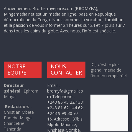
Anciennement Brothermyephre.com (BROMYFA),
Mingamedia.net est un média en ligne, basé en République
démocratique du Congo. Nous sommes la vocation, l'ambition
et la passion de vous informer 24 heures sur 24 et 7 jours sur 7
dans tous les coins du globe. Avec nous, l'info est spéciale.
ICI, c’est le plus
NOTRE
NOUS
grand média de
EQUIPE
CONTACTER
l’info en temps réel
Directeur
Email :
général
: Ephrem
bromyfa@gmail.co
Minga
m Téléphone :
+243 85 45 22 133;
Rédacteurs
:
+243 81 62 144 62;
Christian Mbete
+243 9 99 30 97
Phoebe Minga
16. Adresse : 37bis,
Chanceline
Mpolo Maurice,
Tshienda
Kinshasa-Gombe.