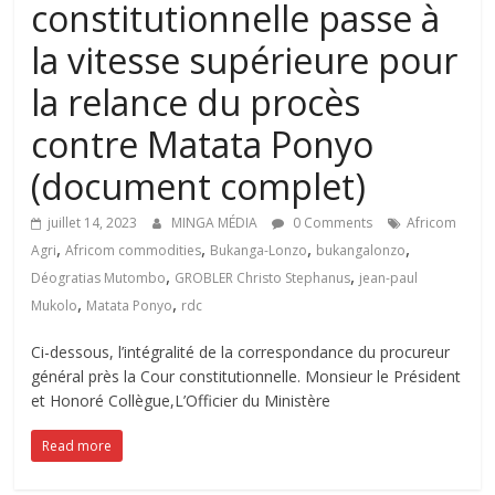
constitutionnelle passe à
la vitesse supérieure pour
la relance du procès
contre Matata Ponyo
(document complet)
juillet 14, 2023
MINGA MÉDIA
0 Comments
Africom
,
,
,
,
Agri
Africom commodities
Bukanga-Lonzo
bukangalonzo
,
,
Déogratias Mutombo
GROBLER Christo Stephanus
jean-paul
,
,
Mukolo
Matata Ponyo
rdc
Ci-dessous, l’intégralité de la correspondance du procureur
général près la Cour constitutionnelle. Monsieur le Président
et Honoré Collègue,L’Officier du Ministère
Read more