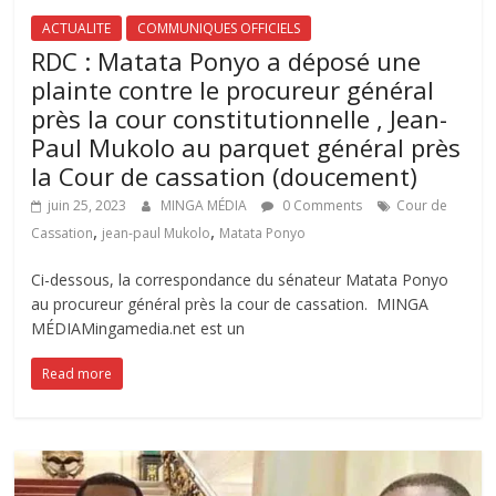
ACTUALITE
COMMUNIQUES OFFICIELS
RDC : Matata Ponyo a déposé une
plainte contre le procureur général
près la cour constitutionnelle , Jean-
Paul Mukolo au parquet général près
la Cour de cassation (doucement)
juin 25, 2023
MINGA MÉDIA
0 Comments
Cour de
,
,
Cassation
jean-paul Mukolo
Matata Ponyo
Ci-dessous, la correspondance du sénateur Matata Ponyo
au procureur général près la cour de cassation. MINGA
MÉDIAMingamedia.net est un
Read more