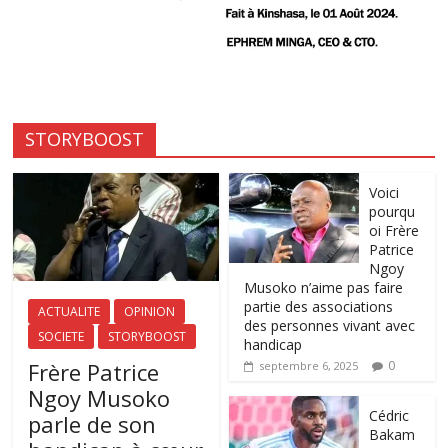
STORYBOOST
Voici
pourqu
oi Frère
Patrice
Ngoy
Musoko n’aime pas faire
partie des associations
ACTUALITE
OPINION
des personnes vivant avec
SOCIETE
STORYBOOST
handicap
Frère Patrice
0
septembre 6, 2025
Ngoy Musoko
‎Cédric
parle de son
Bakam