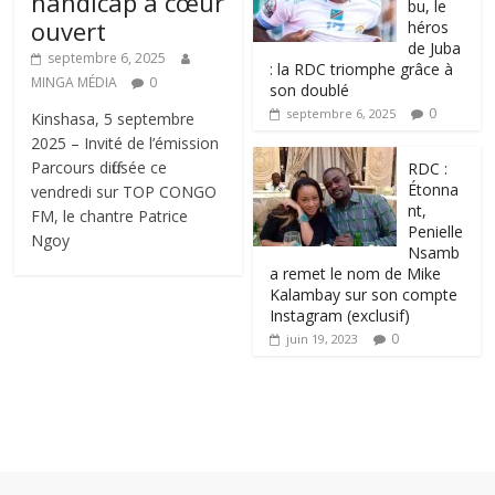
handicap à cœur
bu, le
ouvert
héros
de Juba
septembre 6, 2025
: la RDC triomphe grâce à
MINGA MÉDIA
0
son doublé
0
septembre 6, 2025
Kinshasa, 5 septembre
2025 – Invité de l’émission
Parcours diffusée ce
RDC :
Étonna
vendredi sur TOP CONGO
nt,
FM, le chantre Patrice
Penielle
Ngoy
Nsamb
a remet le nom de Mike
Kalambay sur son compte
Instagram (exclusif)
0
juin 19, 2023