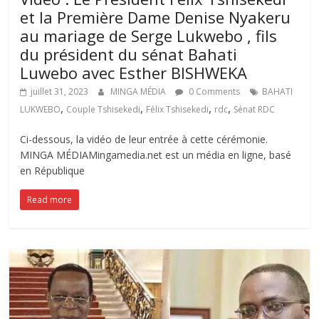
et la Première Dame Denise Nyakeru
au mariage de Serge Lukwebo , fils
du président du sénat Bahati
Luwebo avec Esther BISHWEKA
juillet 31, 2023
MINGA MÉDIA
0 Comments
BAHATI
,
,
,
,
LUKWEBO
Couple Tshisekedi
Félix Tshisekedi
rdc
Sénat RDC
Ci-dessous, la vidéo de leur entrée à cette cérémonie.
MINGA MÉDIAMingamedia.net est un média en ligne, basé
en République
Read more