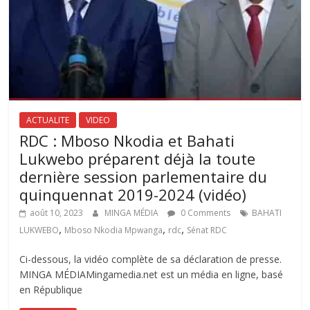
ACTUALITE
VIDEO
RDC : Mboso Nkodia et Bahati
Lukwebo préparent déjà la toute
dernière session parlementaire du
quinquennat 2019-2024 (vidéo)
août 10, 2023
MINGA MÉDIA
0 Comments
BAHATI
,
,
,
LUKWEBO
Mboso Nkodia Mpwanga
rdc
Sénat RDC
Ci-dessous, la vidéo complète de sa déclaration de presse.
MINGA MÉDIAMingamedia.net est un média en ligne, basé
en République