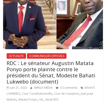
ACTUALITE
COMMUNIQUES OFFICIELS
RDC : Le sénateur Augustin Matata
Ponyo porte plainte contre le
président du Sénat, Modeste Bahati
Lukwebo (document)
juin 21, 2023
MINGA MÉDIA
0 Comments
BAHATI
,
,
,
LUKWEBO
Cour Constitutionnelle
Cour de Cassation
jean-paul
,
,
,
Mukolo
Matata Ponyo
rdc
Sénat RDC