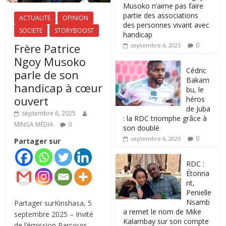
Musoko n’aime pas faire
partie des associations
ACTUALITE
OPINION
des personnes vivant avec
SOCIETE
STORYBOOST
handicap
Frère Patrice
0
septembre 6, 2025
Ngoy Musoko
‎Cédric
parle de son
Bakam
handicap à cœur
bu, le
ouvert
héros
de Juba
septembre 6, 2025
: la RDC triomphe grâce à
MINGA MÉDIA
0
son doublé
0
septembre 6, 2025
Partager sur
RDC :
Étonna
nt,
Penielle
Nsamb
Partager surKinshasa, 5
a remet le nom de Mike
septembre 2025 – Invité
Kalambay sur son compte
de l’émission Parcours