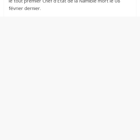
le tout premier Chef d’Etat de la Namibie mort le 08
février dernier.