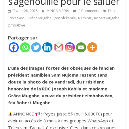
s’agenouille pour le saluer
février 28, 2025
MINGA MÉDIA
0 Comments
Félix
,
,
,
,
,
Tshisekedi
Grâce Mugabe
joseph kabila
Namibie
Robert Mugabe
zimbabwe
Partager sur
L’une des images fortes des obsèques de l’ancien
président namibien Sam Nujoma restent sans
doute la photo de ce vendredi, du Président
honoraire de la RDC Joseph Kabila et madame
Grâce Mugabe, veuve du président zimbabwéen,
feu Robert Mugabe.
ANNONCE
: Payez juste 5$ (ou 15.000FC) pour
avoir un accès de 3 mois à nos groupes WhatsApp et
Telegram d’actualité exclusive. C’est dans ces groupes