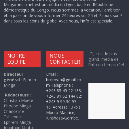
Mingamedia.net est un média en ligne, basé en République
démocratique du Congo. Nous sommes la vocation, l'ambition
et la passion de vous informer 24 heures sur 24 et 7 jours sur 7
dans tous les coins du globe. Avec nous, l'info est spéciale.
ICI, c’est le plus
NOTRE
NOUS
grand média de
EQUIPE
CONTACTER
l’info en temps réel
Directeur
Email :
général
: Ephrem
bromyfa@gmail.co
Minga
m Téléphone :
+243 85 45 22 133;
Rédacteurs
:
+243 81 62 144 62;
Christian Mbete
+243 9 99 30 97
Phoebe Minga
16. Adresse : 37bis,
Chanceline
Mpolo Maurice,
Tshienda
Kinshasa-Gombe.
Ephrem Minga
Jonathan Nkutu