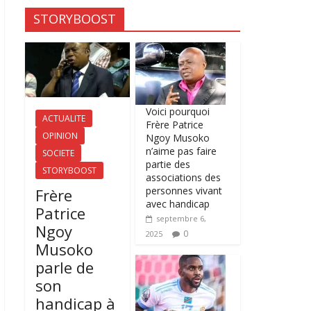
STORYBOOST
Voici pourquoi
ACTUALITE
Frère Patrice
OPINION
Ngoy Musoko
n’aime pas faire
SOCIETE
partie des
STORYBOOST
associations des
personnes vivant
Frère
avec handicap
Patrice
septembre 6,
Ngoy
0
2025
Musoko
parle de
son
handicap à