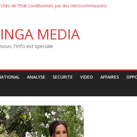
chés de l’Etat conditionnés par des retrocommissions‎‎
n : la Force du Progrès et la Police ont échangé des jets de pierre av
n : la Force du Progrès et la Police contrôlaient les passants sur les 
O condamne les arrestations arbitraires des jeunes
INGA MEDIA
ution–‎ Le MRJCO de John Mbaya tacle la CENCO : « Une ingérence poli
nous, l'info est spéciale
NATIONAL
ANALYSE
SECURITE
VIDEO
AFFAIRES
OPP