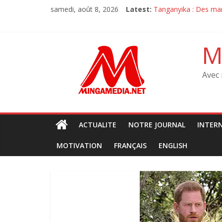
Skip
samedi, août 8, 2026
Latest:
‎Tanganyika : Des mar
to
Sit-in de l’oppositio
content
Sit-in de l’oppositio
M23 à Goma : Le MRJC
M
Débat sur la constit
Avec 
ACTUALITE
NOTRE JOURNAL
INTER
MOTIVATION
FRANÇAIS
ENGLISH