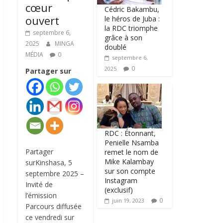
cœur
Cédric Bakambu,
ouvert
le héros de Juba :
la RDC triomphe
septembre 6,
grâce à son
2025
MINGA
doublé
MÉDIA
0
septembre 6,
0
2025
Partager sur
RDC : Étonnant,
Penielle Nsamba
Partager
remet le nom de
Mike Kalambay
surKinshasa, 5
sur son compte
septembre 2025 –
Instagram
Invité de
(exclusif)
l’émission
0
juin 19, 2023
Parcours diffusée
ce vendredi sur