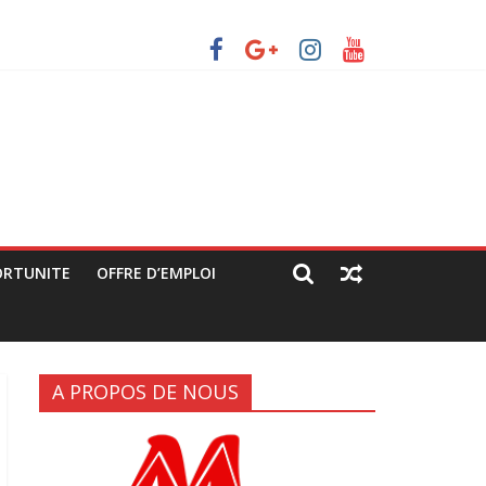
ec les manifestants de C64 (rapport JPC/CENCO)
grandes artères (rapport JPC/CENCO)
tique déguisée »
ORTUNITE
OFFRE D’EMPLOI
A PROPOS DE NOUS