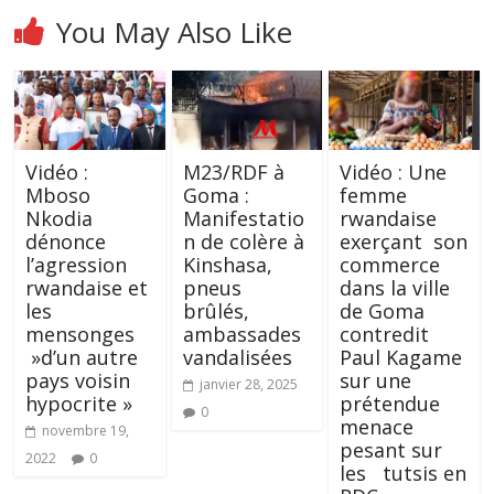
You May Also Like
Vidéo :
M23/RDF à
Vidéo : Une
Mboso
Goma :
femme
Nkodia
Manifestatio
rwandaise
dénonce
n de colère à
exerçant son
l’agression
Kinshasa,
commerce
rwandaise et
pneus
dans la ville
les
brûlés,
de Goma
mensonges
ambassades
contredit
»d’un autre
vandalisées
Paul Kagame
pays voisin
sur une
janvier 28, 2025
hypocrite »
prétendue
0
menace
novembre 19,
pesant sur
2022
0
les tutsis en