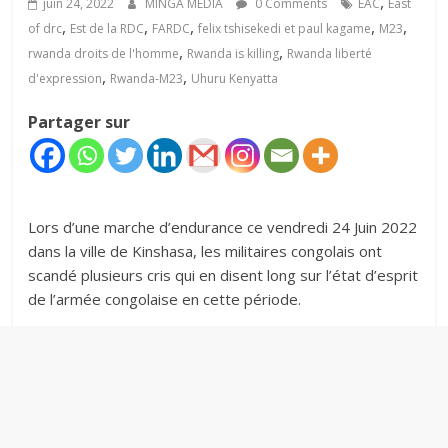
,
juin 24, 2022
MINGA MÉDIA
0 Comments
EAC
East
,
,
,
,
,
of drc
Est de la RDC
FARDC
felix tshisekedi et paul kagame
M23
,
,
rwanda droits de l'homme
Rwanda is killing
Rwanda liberté
,
,
d'expression
Rwanda-M23
Uhuru Kenyatta
Partager sur
Lors d’une marche d’endurance ce vendredi 24 Juin 2022
dans la ville de Kinshasa, les militaires congolais ont
scandé plusieurs cris qui en disent long sur l’état d’esprit
de l’armée congolaise en cette période.