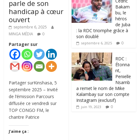
‎Cédric
parle de son
Bakam
handicap à cœur
bu, le
ouvert
héros
de Juba
septembre 6, 2025
: la RDC triomphe grâce à
MINGA MÉDIA
0
son doublé
0
septembre 6, 2025
Partager sur
RDC :
Étonna
nt,
Penielle
Nsamb
Partager surKinshasa, 5
a remet le nom de Mike
septembre 2025 – Invité
Kalambay sur son compte
de l’émission Parcours
Instagram (exclusif)
diffusée ce vendredi sur
0
juin 19, 2023
TOP CONGO FM, le
chantre Patrice
J’aime ça :