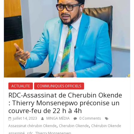
ACTUALITE
COMMUNIQUES OFFICIELS
RDC-Assassinat de Cherubin Okende
: Thierry Monsenepwo préconise un
couvre-feu de 22 h à 4h
juillet 14, 2023
MINGA MÉDIA
0 Comments
,
,
Assassinat chérubin Okende
Cherubin Okende
Chérubin Okende
,
,
assassiné
rdc
Thierry Monsenepwo