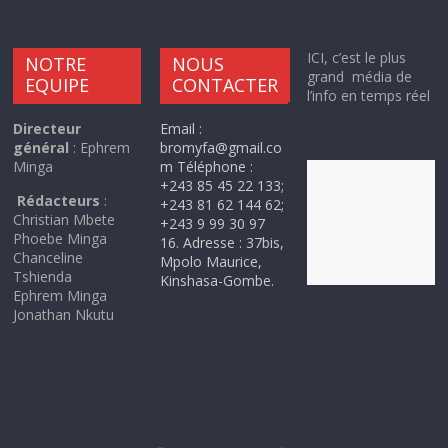
ICI, c’est le plus
NOTRE
NOUS
grand média de
EQUIPE
CONTACTER
l’info en temps réel
Directeur
Email :
général
: Ephrem
bromyfa@gmail.co
Minga
m Téléphone :
+243 85 45 22 133;
Rédacteurs
:
+243 81 62 144 62;
Christian Mbete
+243 9 99 30 97
Phoebe Minga
16. Adresse : 37bis,
Chanceline
Mpolo Maurice,
Tshienda
Kinshasa-Gombe.
Ephrem Minga
Jonathan Nkutu