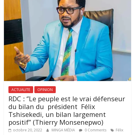
ACTUALITE
OPINION
RDC : ‘’Le peuple est le vrai défenseur
du bilan du président Félix
Tshisekedi, un bilan largement
positif’’ (Thierry Monsenepwo)
octobre 20, 2022
MINGA MÉDIA
0 Comments
Félix