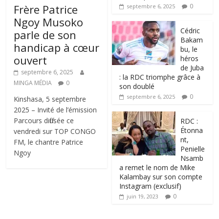
Frère Patrice
0
septembre 6, 2025
Ngoy Musoko
‎Cédric
parle de son
Bakam
handicap à cœur
bu, le
ouvert
héros
de Juba
septembre 6, 2025
: la RDC triomphe grâce à
MINGA MÉDIA
0
son doublé
0
septembre 6, 2025
Kinshasa, 5 septembre
2025 – Invité de l’émission
Parcours diffusée ce
RDC :
Étonna
vendredi sur TOP CONGO
nt,
FM, le chantre Patrice
Penielle
Ngoy
Nsamb
a remet le nom de Mike
Kalambay sur son compte
Instagram (exclusif)
0
juin 19, 2023