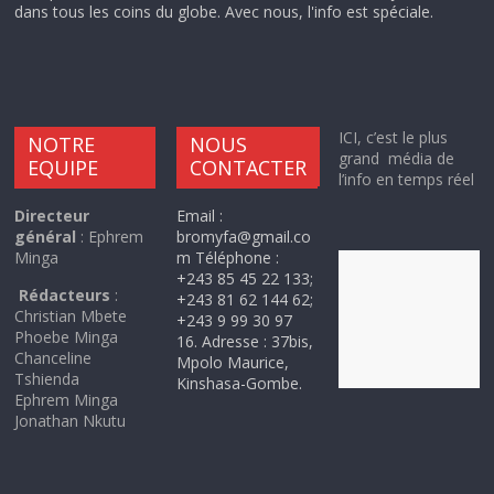
dans tous les coins du globe. Avec nous, l'info est spéciale.
ICI, c’est le plus
NOTRE
NOUS
grand média de
EQUIPE
CONTACTER
l’info en temps réel
Directeur
Email :
général
: Ephrem
bromyfa@gmail.co
Minga
m Téléphone :
+243 85 45 22 133;
Rédacteurs
:
+243 81 62 144 62;
Christian Mbete
+243 9 99 30 97
Phoebe Minga
16. Adresse : 37bis,
Chanceline
Mpolo Maurice,
Tshienda
Kinshasa-Gombe.
Ephrem Minga
Jonathan Nkutu