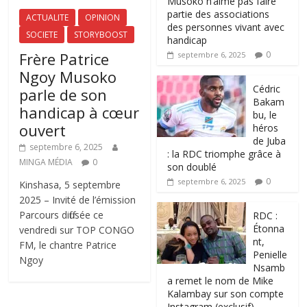
Musoko n’aime pas faire
partie des associations
ACTUALITE
OPINION
des personnes vivant avec
SOCIETE
STORYBOOST
handicap
Frère Patrice
0
septembre 6, 2025
Ngoy Musoko
‎Cédric
parle de son
Bakam
handicap à cœur
bu, le
ouvert
héros
de Juba
septembre 6, 2025
: la RDC triomphe grâce à
MINGA MÉDIA
0
son doublé
0
septembre 6, 2025
Kinshasa, 5 septembre
2025 – Invité de l’émission
Parcours diffusée ce
RDC :
Étonna
vendredi sur TOP CONGO
nt,
FM, le chantre Patrice
Penielle
Ngoy
Nsamb
a remet le nom de Mike
Kalambay sur son compte
Instagram (exclusif)