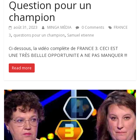
Question pour un
champion
août 31, 2023
MINGA MÉDIA
0 Comments
FRANCE
,
,
3
questions pour un champion
Samuel etienne
Ci-dessous, la vidéo complète de FRANCE 3. CECI EST
UNE TRÈS BELLLE OPPORTUNITE A NE PAS MANQUER !!!
Read more