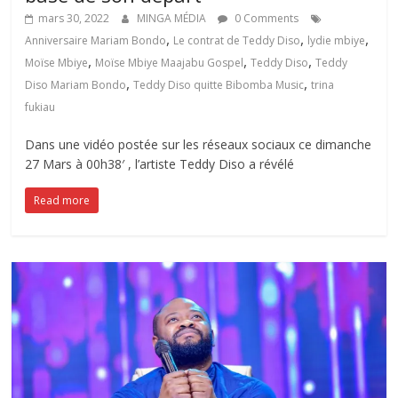
mars 30, 2022
MINGA MÉDIA
0 Comments
,
,
,
Anniversaire Mariam Bondo
Le contrat de Teddy Diso
lydie mbiye
,
,
,
Moïse Mbiye
Moïse Mbiye Maajabu Gospel
Teddy Diso
Teddy
,
,
Diso Mariam Bondo
Teddy Diso quitte Bibomba Music
trina
fukiau
Dans une vidéo postée sur les réseaux sociaux ce dimanche
27 Mars à 00h38′ , l’artiste Teddy Diso a révélé
Read more