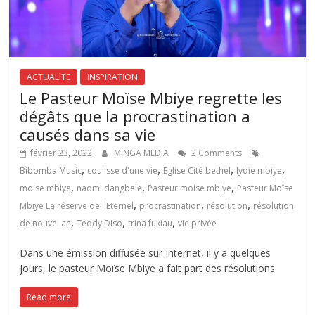
ACTUALITE
INSPIRATION
Le Pasteur Moïse Mbiye regrette les
dégâts que la procrastination a
causés dans sa vie
février 23, 2022
MINGA MÉDIA
2 Comments
,
,
,
,
Bibomba Music
coulisse d'une vie
Eglise Cité bethel
lydie mbiye
,
,
,
moise mbiye
naomi dangbele
Pasteur moise mbiye
Pasteur Moïse
,
,
,
Mbiye La réserve de l'Eternel
procrastination
résolution
résolution
,
,
,
de nouvel an
Teddy Diso
trina fukiau
vie privée
Dans une émission diffusée sur Internet, il y a quelques
jours, le pasteur Moïse Mbiye a fait part des résolutions
Read more