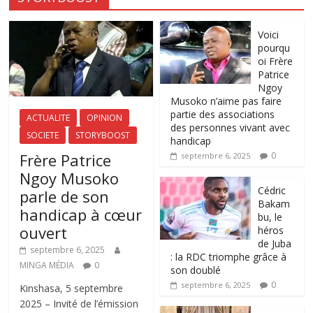
Voici
pourqu
oi Frère
Patrice
Ngoy
Musoko n’aime pas faire
partie des associations
ACTUALITE
OPINION
des personnes vivant avec
SOCIETE
STORYBOOST
handicap
Frère Patrice
0
septembre 6, 2025
Ngoy Musoko
‎Cédric
parle de son
Bakam
handicap à cœur
bu, le
ouvert
héros
de Juba
septembre 6, 2025
: la RDC triomphe grâce à
MINGA MÉDIA
0
son doublé
0
septembre 6, 2025
Kinshasa, 5 septembre
2025 – Invité de l’émission