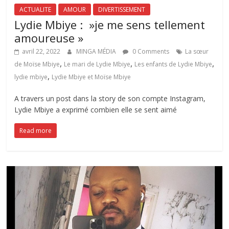
ACTUALITE
AMOUR
DIVERTISSEMENT
Lydie Mbiye : »je me sens tellement
amoureuse »
avril 22, 2022
MINGA MÉDIA
0 Comments
La sœur
,
,
,
de Moïse Mbiye
Le mari de Lydie Mbiye
Les enfants de Lydie Mbiye
,
lydie mbiye
Lydie Mbiye et Moïse Mbiye
A travers un post dans la story de son compte Instagram,
Lydie Mbiye a exprimé combien elle se sent aimé
Read more