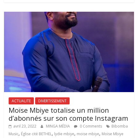
ACTUALITE
DIVERTISSEMENT
Moïse Mbiye totalise un million
d’abonnés sur son compte Instagram
avril 23, 2022
MINGA MÉDIA
0 Comments
Bibomba
,
,
,
,
Music
Église cité BETHEL
lydie mbiye
moise mbiye
Moïse Mbiye