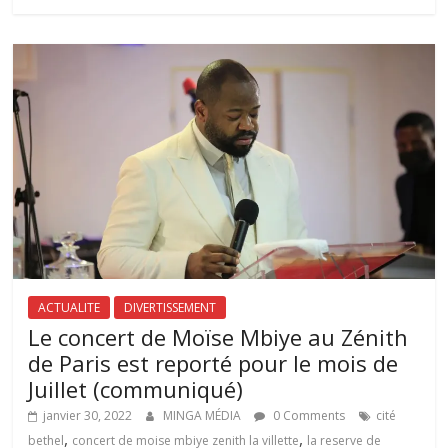
ACTUALITE
DIVERTISSEMENT
Le concert de Moïse Mbiye au Zénith
de Paris est reporté pour le mois de
Juillet (communiqué)
janvier 30, 2022
MINGA MÉDIA
0 Comments
cité
,
,
bethel
concert de moise mbiye zenith la villette
la reserve de