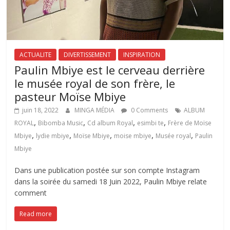
ACTUALITE
DIVERTISSEMENT
INSPIRATION
Paulin Mbiye est le cerveau derrière
le musée royal de son frère, le
pasteur Moïse Mbiye
juin 18, 2022
MINGA MÉDIA
0 Comments
ALBUM
,
,
,
,
ROYAL
Bibomba Music
Cd album Royal
esimbi te
Frère de Moïse
,
,
,
,
,
Mbiye
lydie mbiye
Moïse Mbiye
moise mbiye
Musée royal
Paulin
Mbiye
Dans une publication postée sur son compte Instagram
dans la soirée du samedi 18 Juin 2022, Paulin Mbiye relate
comment
Read more