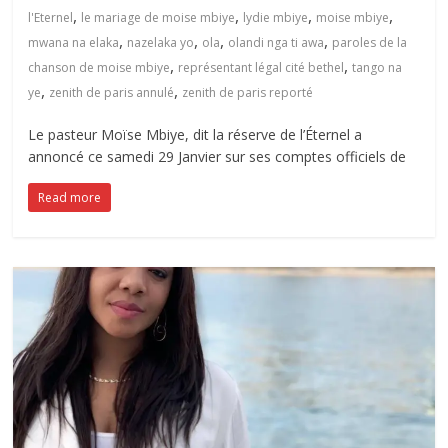
,
,
,
,
l'Eternel
le mariage de moise mbiye
lydie mbiye
moise mbiye
,
,
,
,
mwana na elaka
nazelaka yo
ola
olandi nga ti awa
paroles de la
,
,
chanson de moise mbiye
représentant légal cité bethel
tango na
,
,
ye
zenith de paris annulé
zenith de paris reporté
Le pasteur Moïse Mbiye, dit la réserve de l’Éternel a
annoncé ce samedi 29 Janvier sur ses comptes officiels de
Read more