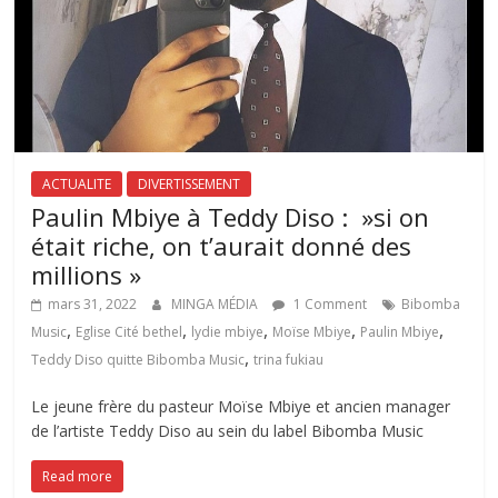
ACTUALITE
DIVERTISSEMENT
Paulin Mbiye à Teddy Diso : »si on
était riche, on t’aurait donné des
millions »
mars 31, 2022
MINGA MÉDIA
1 Comment
Bibomba
,
,
,
,
,
Music
Eglise Cité bethel
lydie mbiye
Moïse Mbiye
Paulin Mbiye
,
Teddy Diso quitte Bibomba Music
trina fukiau
Le jeune frère du pasteur Moïse Mbiye et ancien manager
de l’artiste Teddy Diso au sein du label Bibomba Music
Read more