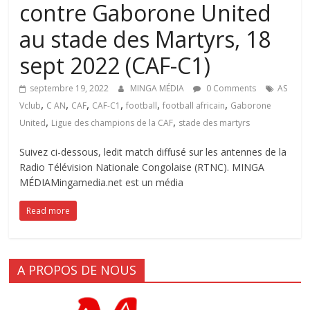
contre Gaborone United
au stade des Martyrs, 18
sept 2022 (CAF-C1)
septembre 19, 2022
MINGA MÉDIA
0 Comments
AS
,
,
,
,
,
,
Vclub
C AN
CAF
CAF-C1
football
football africain
Gaborone
,
,
United
Ligue des champions de la CAF
stade des martyrs
Suivez ci-dessous, ledit match diffusé sur les antennes de la
Radio Télévision Nationale Congolaise (RTNC). MINGA
MÉDIAMingamedia.net est un média
Read more
A PROPOS DE NOUS