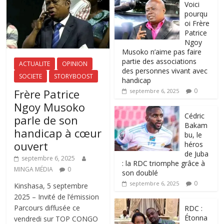
Voici
pourqu
oi Frère
Patrice
Ngoy
Musoko n’aime pas faire
partie des associations
ACTUALITE
OPINION
des personnes vivant avec
SOCIETE
STORYBOOST
handicap
Frère Patrice
0
septembre 6, 2025
Ngoy Musoko
‎Cédric
parle de son
Bakam
handicap à cœur
bu, le
ouvert
héros
de Juba
septembre 6, 2025
: la RDC triomphe grâce à
MINGA MÉDIA
0
son doublé
0
septembre 6, 2025
Kinshasa, 5 septembre
2025 – Invité de l’émission
Parcours diffusée ce
RDC :
Étonna
vendredi sur TOP CONGO