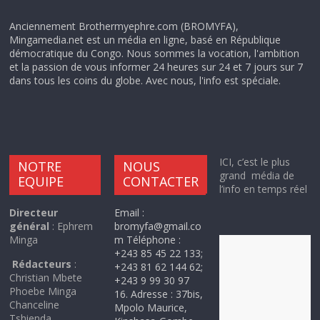
Anciennement Brothermyephre.com (BROMYFA),
Mingamedia.net est un média en ligne, basé en République
démocratique du Congo. Nous sommes la vocation, l'ambition
et la passion de vous informer 24 heures sur 24 et 7 jours sur 7
dans tous les coins du globe. Avec nous, l'info est spéciale.
ICI, c’est le plus
NOTRE
NOUS
grand média de
EQUIPE
CONTACTER
l’info en temps réel
Directeur
Email :
général
: Ephrem
bromyfa@gmail.co
Minga
m Téléphone :
+243 85 45 22 133;
Rédacteurs
:
+243 81 62 144 62;
Christian Mbete
+243 9 99 30 97
Phoebe Minga
16. Adresse : 37bis,
Chanceline
Mpolo Maurice,
Tshienda