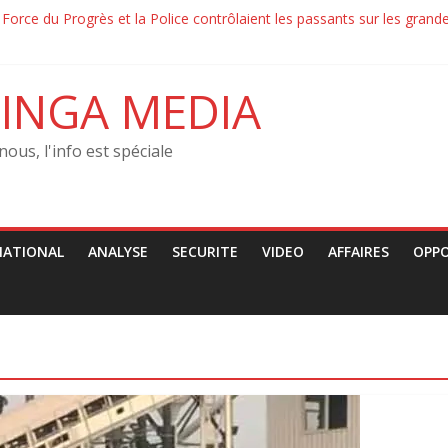
 la Force du Progrès et la Police contrôlaient les passants sur les gra
condamne les arrestations arbitraires des jeunes
on–‎ Le MRJCO de John Mbaya tacle la CENCO : « Une ingérence politiq
és de l’Etat conditionnés par des retrocommissions‎‎
INGA MEDIA
nous, l'info est spéciale
NATIONAL
ANALYSE
SECURITE
VIDEO
AFFAIRES
OPP