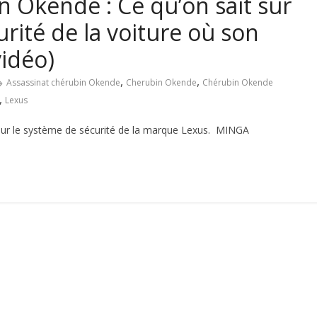
n Okende : Ce qu’on sait sur
rité de la voiture où son
vidéo)
,
,
Assassinat chérubin Okende
Cherubin Okende
Chérubin Okende
,
Lexus
 sur le système de sécurité de la marque Lexus. MINGA