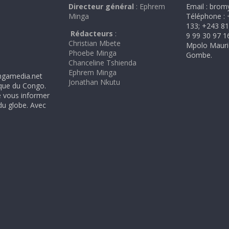
Directeur général
: Ephrem
Email : bro
Minga
Téléphone : 
133; +243 81
Rédacteurs
:
9 99 30 97 16
Christian Mbete
Mpolo Mauri
Phoebe Minga
Gombe.
Chanceline Tshienda
Ephrem Minga
ngamedia.net
Jonathan Nkutu
ique du Congo.
e vous informer
 du globe. Avec