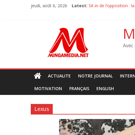
Skip
jeudi, août 6, 2026
Latest:
Sit-in de l’opposition :
to
M23 à Goma : Le MRJCO 
content
Débat sur la constituti
‎Tanganyika : Des march
M
Avec 
ACTUALITE
NOTRE JOURNAL
INTER
MOTIVATION
FRANÇAIS
ENGLISH
Lexus