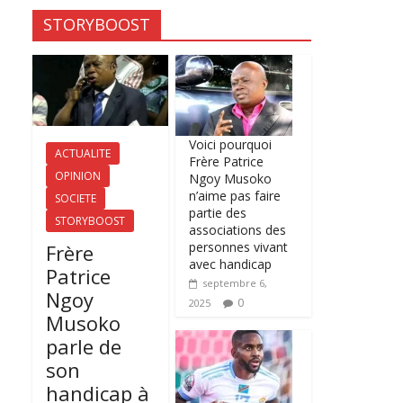
STORYBOOST
Voici pourquoi
ACTUALITE
Frère Patrice
OPINION
Ngoy Musoko
n’aime pas faire
SOCIETE
partie des
STORYBOOST
associations des
personnes vivant
Frère
avec handicap
Patrice
septembre 6,
Ngoy
0
2025
Musoko
parle de
son
handicap à