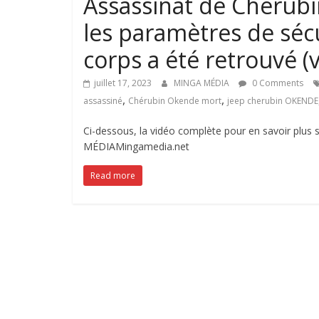
Assassinat de Cherubi
les paramètres de sécu
corps a été retrouvé (
juillet 17, 2023
MINGA MÉDIA
0 Comments
,
,
assassiné
Chérubin Okende mort
jeep cherubin OKENDE
Ci-dessous, la vidéo complète pour en savoir plus
MÉDIAMingamedia.net
Read more