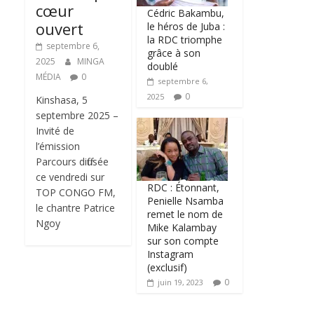
cœur
Cédric Bakambu,
ouvert
le héros de Juba :
la RDC triomphe
septembre 6,
grâce à son
2025
MINGA
doublé
MÉDIA
0
septembre 6,
0
2025
Kinshasa, 5
septembre 2025 –
Invité de
l’émission
Parcours diffusée
ce vendredi sur
RDC : Étonnant,
TOP CONGO FM,
Penielle Nsamba
le chantre Patrice
remet le nom de
Ngoy
Mike Kalambay
sur son compte
Instagram
(exclusif)
0
juin 19, 2023