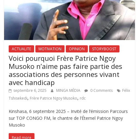
ACTUALITE
MOTIVATION
OPINION
STORYBOOST
Voici pourquoi Frère Patrice Ngoy
Musoko n’aime pas faire partie des
associations des personnes vivant
avec handicap
septembre 6, 2025
MINGA MÉDIA
0 Comments
Félix
,
,
Tshisekedi
Frère Patrice Ngoy Musoko
rdc
Kinshasa, 6 septembre 2025 – Invité de l’émission Parcours
sur TOP CONGO FM, le chantre de l’Éternel Patrice Ngoy
Musoko
Read more