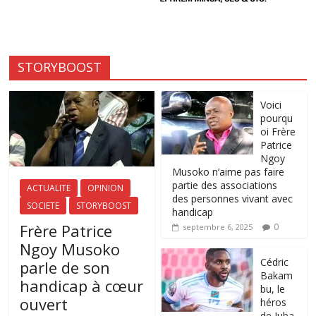
STORYBOOST
Voici
pourqu
oi Frère
Patrice
Ngoy
Musoko n’aime pas faire
partie des associations
ACTUALITE
OPINION
des personnes vivant avec
SOCIETE
STORYBOOST
handicap
Frère Patrice
0
septembre 6, 2025
Ngoy Musoko
‎Cédric
parle de son
Bakam
handicap à cœur
bu, le
ouvert
héros
de Juba