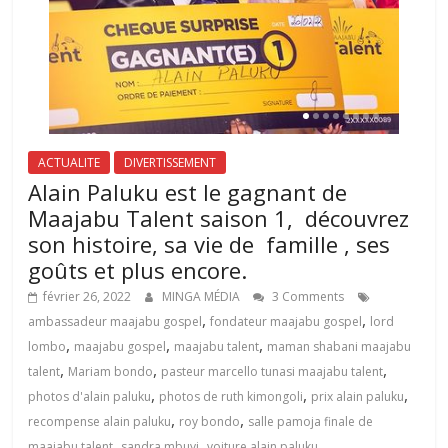
ACTUALITE
DIVERTISSEMENT
Alain Paluku est le gagnant de
Maajabu Talent saison 1, découvrez
son histoire, sa vie de famille , ses
goûts et plus encore.
février 26, 2022
MINGA MÉDIA
3 Comments
,
,
ambassadeur maajabu gospel
fondateur maajabu gospel
lord
,
,
,
lombo
maajabu gospel
maajabu talent
maman shabani maajabu
,
,
,
talent
Mariam bondo
pasteur marcello tunasi maajabu talent
,
,
,
photos d'alain paluku
photos de ruth kimongoli
prix alain paluku
,
,
recompense alain paluku
roy bondo
salle pamoja finale de
,
,
maajabu talent
sandra mbuyi
voiture alain paluku