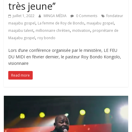
très jeune’’
juillet 1, 2022
MINGA MÉDIA
0 Comments
fondateur
,
,
,
maajabu gospel
La femme de Roy de Bondo
maajabu gospel
,
,
,
maajabu talent
millionnaire chrétien
motivation
propriétaire de
,
Maajabu gospel
roy bondo
Lors d’une conférence organisée par le ministère, LE FEU
DU MIDI en février dernier, le pasteur Roy Bondo Kongolo,
visionnaire
Read more