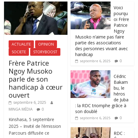
Voici
pourqu
oi Frère
Patrice
Ngoy
Musoko n’aime pas faire
partie des associations
ACTUALITE
OPINION
des personnes vivant avec
SOCIETE
STORYBOOST
handicap
Frère Patrice
0
septembre 6, 2025
Ngoy Musoko
‎Cédric
parle de son
Bakam
handicap à cœur
bu, le
ouvert
héros
de Juba
septembre 6, 2025
: la RDC triomphe grâce à
MINGA MÉDIA
0
son doublé
0
septembre 6, 2025
Kinshasa, 5 septembre
2025 – Invité de l’émission
Parcours diffusée ce
RDC :