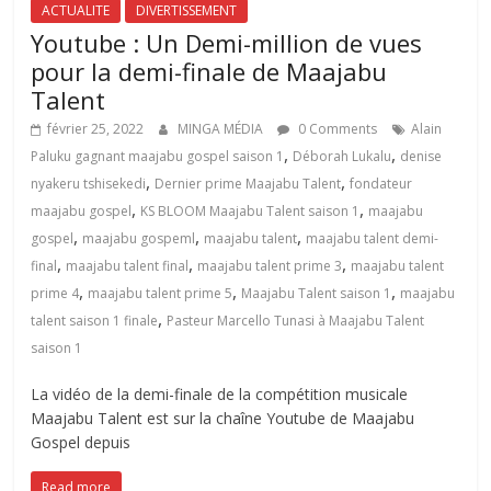
ACTUALITE
DIVERTISSEMENT
Youtube : Un Demi-million de vues
pour la demi-finale de Maajabu
Talent
février 25, 2022
MINGA MÉDIA
0 Comments
Alain
,
,
Paluku gagnant maajabu gospel saison 1
Déborah Lukalu
denise
,
,
nyakeru tshisekedi
Dernier prime Maajabu Talent
fondateur
,
,
maajabu gospel
KS BLOOM Maajabu Talent saison 1
maajabu
,
,
,
gospel
maajabu gospeml
maajabu talent
maajabu talent demi-
,
,
,
final
maajabu talent final
maajabu talent prime 3
maajabu talent
,
,
,
prime 4
maajabu talent prime 5
Maajabu Talent saison 1
maajabu
,
talent saison 1 finale
Pasteur Marcello Tunasi à Maajabu Talent
saison 1
La vidéo de la demi-finale de la compétition musicale
Maajabu Talent est sur la chaîne Youtube de Maajabu
Gospel depuis
Read more