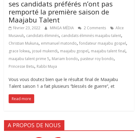
ses candidats préférés n’ont pas
remporté la première saison de
Maajabu Talent
février 23, 2022
MINGA MÉDIA
2 Comments
Alice
,
,
,
Musavuli
candidats éliminés
candidats éliminés maajabu talent
,
,
,
Christian Mukuna
emmanuel matondo
fondateur maajabu gospel
,
,
,
,
grace lokwa
josué mukendi
maajabu gospel
maajabu talent final
,
,
,
maajabu talent prime 5
Mariam bondo
pasteur roy bondo
,
Princesse Betu
Rabbi Muya
Vous vous doutez bien que le résultat final de Maajabu
Talent saison 1 a fait plusieurs ‘’blessés de guerre’’, et
Read more
A PROPOS DE NOUS