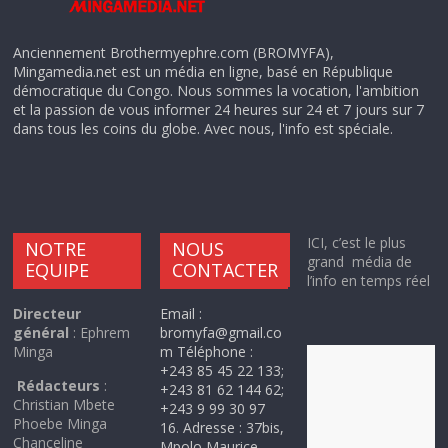
Anciennement Brothermyephre.com (BROMYFA),
Mingamedia.net est un média en ligne, basé en République
démocratique du Congo. Nous sommes la vocation, l'ambition
et la passion de vous informer 24 heures sur 24 et 7 jours sur 7
dans tous les coins du globe. Avec nous, l'info est spéciale.
ICI, c’est le plus
NOTRE
NOUS
grand média de
EQUIPE
CONTACTER
l’info en temps réel
Directeur
Email :
général
: Ephrem
bromyfa@gmail.co
Minga
m Téléphone :
+243 85 45 22 133;
Rédacteurs
:
+243 81 62 144 62;
Christian Mbete
+243 9 99 30 97
Phoebe Minga
16. Adresse : 37bis,
Chanceline
Mpolo Maurice,