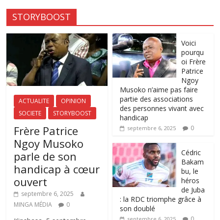
STORYBOOST
Voici
pourqu
oi Frère
Patrice
Ngoy
Musoko n’aime pas faire
partie des associations
ACTUALITE
OPINION
des personnes vivant avec
SOCIETE
STORYBOOST
handicap
Frère Patrice
0
septembre 6, 2025
Ngoy Musoko
‎Cédric
parle de son
Bakam
handicap à cœur
bu, le
ouvert
héros
de Juba
septembre 6, 2025
: la RDC triomphe grâce à
MINGA MÉDIA
0
son doublé
0
septembre 6, 2025