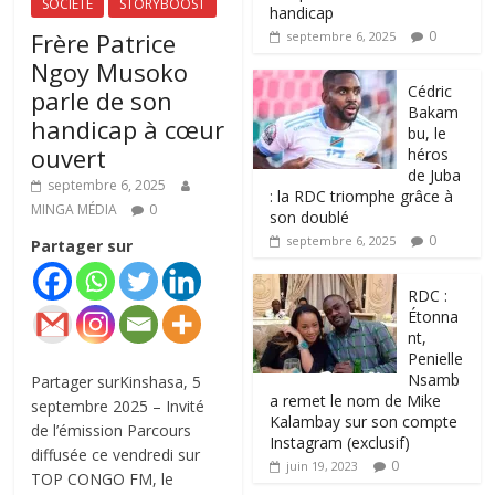
SOCIETE
STORYBOOST
handicap
Frère Patrice
0
septembre 6, 2025
Ngoy Musoko
‎Cédric
parle de son
Bakam
handicap à cœur
bu, le
ouvert
héros
de Juba
septembre 6, 2025
: la RDC triomphe grâce à
MINGA MÉDIA
0
son doublé
0
septembre 6, 2025
Partager sur
RDC :
Étonna
nt,
Penielle
Nsamb
Partager surKinshasa, 5
a remet le nom de Mike
septembre 2025 – Invité
Kalambay sur son compte
de l’émission Parcours
Instagram (exclusif)
diffusée ce vendredi sur
0
juin 19, 2023
TOP CONGO FM, le