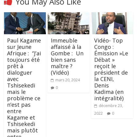
You May Also Like
Paul Kagame
Immeuble
Vidéo- Top
sur Jeune
affaissé à la
Congo :
Afrique : ‘’J’ai
Gombe : Un
Émission »Le
toujours été
bien sans
Débat »
prêt à
maître ?
reçoit le
dialoguer
(Vidéo)
président de
avec
la CENI,
mars 20, 2024
Tshisekedi
Denis
0
mais le
Kadima (en
problème ce
intégralité)
n’est pas
décembre 23,
entre
2022
0
Kagame et
Tshisekedi
mais plutôt
entre