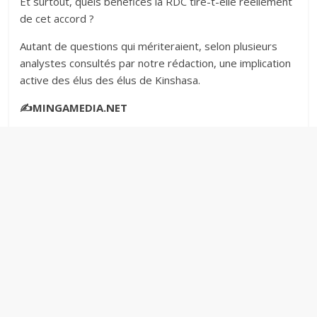
Et surtout, quels bénéfices la RDC tire-t-elle réellement
de cet accord ?‎‎
Autant de questions qui mériteraient, selon plusieurs
analystes consultés par notre rédaction, une implication
active des élus des élus de Kinshasa.‎‎
✍️MINGAMEDIA.NET