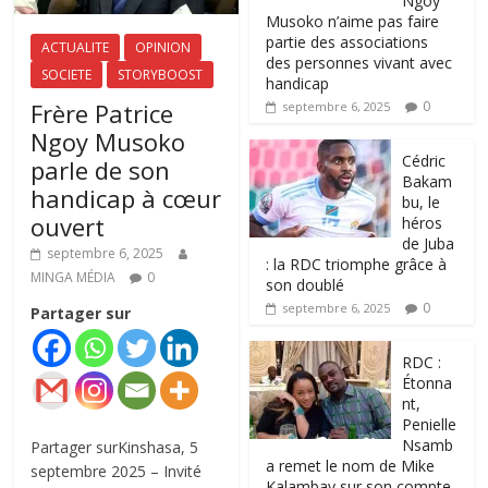
Ngoy
Musoko n’aime pas faire
partie des associations
ACTUALITE
OPINION
des personnes vivant avec
SOCIETE
STORYBOOST
handicap
Frère Patrice
0
septembre 6, 2025
Ngoy Musoko
‎Cédric
parle de son
Bakam
handicap à cœur
bu, le
ouvert
héros
de Juba
septembre 6, 2025
: la RDC triomphe grâce à
MINGA MÉDIA
0
son doublé
0
septembre 6, 2025
Partager sur
RDC :
Étonna
nt,
Penielle
Nsamb
Partager surKinshasa, 5
a remet le nom de Mike
septembre 2025 – Invité
Kalambay sur son compte