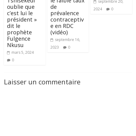
Tshisekedi
le faible taux
septembre 20,
oublie que
de
2024
0
c’est lui le
prévalence
président »
contraceptiv
dit le
e en RDC
prophète
(vidéo)
Fulgence
septembre 16,
Nkusu
2023
0
mars 5, 2024
0
Laisser un commentaire