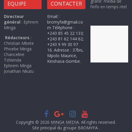
grand média de
EQUIPE
CONTACTER
l’info en temps réel
Directeur
Email :
général
: Ephrem
bromyfa@gmail.co
Minga
m Téléphone :
+243 85 45 22 133;
Rédacteurs
:
+243 81 62 144 62;
Christian Mbete
+243 9 99 30 97
Phoebe Minga
16. Adresse : 37bis,
Chanceline
Mpolo Maurice,
Tshienda
Kinshasa-Gombe.
Ephrem Minga
Jonathan Nkutu
Copyright © 2026
MINGA MEDIA
. All rights reserved.
Site principal du groupe BROMYFA .