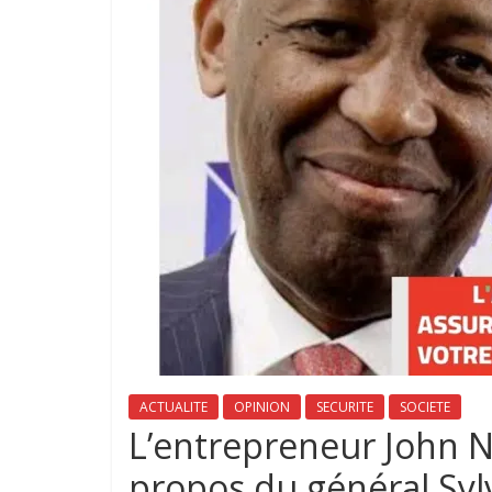
ACTUALITE
OPINION
SECURITE
SOCIETE
‎L’entrepreneur John N
propos du général Syl