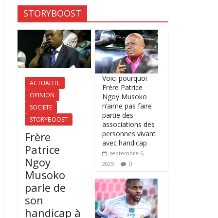
STORYBOOST
Voici pourquoi
ACTUALITE
Frère Patrice
OPINION
Ngoy Musoko
n’aime pas faire
SOCIETE
partie des
STORYBOOST
associations des
personnes vivant
Frère
avec handicap
Patrice
septembre 6,
Ngoy
0
2025
Musoko
parle de
son
handicap à