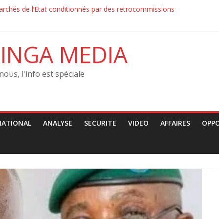
rchés de l’Etat conditionnés par des retrocommissions‎‎
on : la Force du Progrès et la Police ont échangé des jets de pierre a
on : la Force du Progrès et la Police contrôlaient les passants sur les
JCO condamne les arrestations arbitraires des jeunes
INGA MEDIA
tution–‎ Le MRJCO de John Mbaya tacle la CENCO : « Une ingérence pol
nous, l'info est spéciale
NATIONAL
ANALYSE
SECURITE
VIDEO
AFFAIRES
OPP