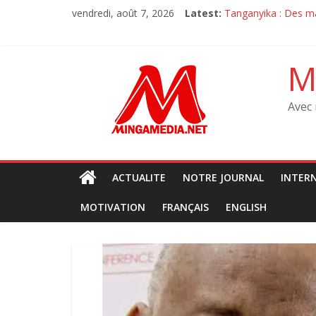
Skip
vendredi, août 7, 2026
Latest:
‎Tanganyika : Des ma
to
Sit-in de l’oppositi
content
Sit-in de l’oppositi
M23 à Goma : Le MR
M
Débat sur la consti
Avec 
ACTUALITE
NOTRE JOURNAL
INTER
MOTIVATION
FRANÇAIS
ENGLISH