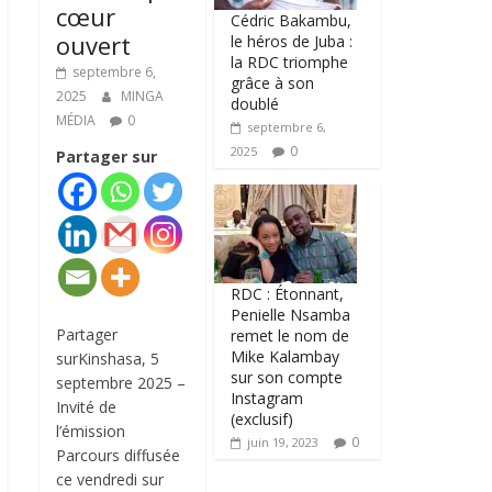
cœur
Cédric Bakambu,
ouvert
le héros de Juba :
la RDC triomphe
septembre 6,
grâce à son
2025
MINGA
doublé
MÉDIA
0
septembre 6,
0
2025
Partager sur
RDC : Étonnant,
Penielle Nsamba
Partager
remet le nom de
Mike Kalambay
surKinshasa, 5
sur son compte
septembre 2025 –
Instagram
Invité de
(exclusif)
l’émission
0
juin 19, 2023
Parcours diffusée
ce vendredi sur