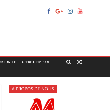
vec les manifestants de C64 (rapport JPC/CENCO)
 grandes artères (rapport JPC/CENCO)
itique déguisée »
ORTUNITE
OFFRE D’EMPLOI
A PROPOS DE NOUS