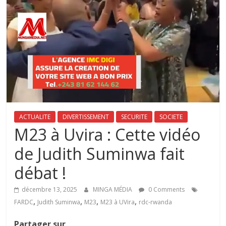
ACTUALITE
DIVERTISSEMENT
SECURITE
SOCIETE
‎‎‎M23 à Uvira : Cette vidéo
de Judith Suminwa fait
débat !‎‎
décembre 13, 2025
MINGA MÉDIA
0 Comments
,
,
,
,
FARDC
Judith Suminwa
M23
M23 à UVira
rdc-rwanda
Partager sur