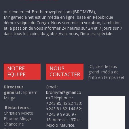
Anciennement Brothermyephre.com (BROMYFA),
Mingamedia.net est un média en ligne, basé en République
démocratique du Congo. Nous sommes la vocation, l'ambition
et la passion de vous informer 24 heures sur 24 et 7 jours sur 7
dans tous les coins du globe. Avec nous, l'info est spéciale.
ICI, c’est le plus
NOTRE
NOUS
grand média de
EQUIPE
CONTACTER
l’info en temps réel
Directeur
Email :
général
: Ephrem
bromyfa@gmail.co
Minga
m Téléphone :
+243 85 45 22 133;
Rédacteurs
:
+243 81 62 144 62;
Christian Mbete
+243 9 99 30 97
Phoebe Minga
16. Adresse : 37bis,
Chanceline
Mpolo Maurice,