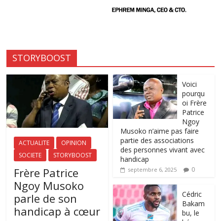
STORYBOOST
Voici
pourqu
oi Frère
Patrice
Ngoy
Musoko n’aime pas faire
partie des associations
ACTUALITE
OPINION
des personnes vivant avec
SOCIETE
STORYBOOST
handicap
Frère Patrice
0
septembre 6, 2025
Ngoy Musoko
‎Cédric
parle de son
Bakam
handicap à cœur
bu, le