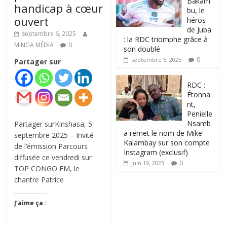
Bakam
handicap à cœur
bu, le
ouvert
héros
de Juba
septembre 6, 2025
: la RDC triomphe grâce à
MINGA MÉDIA
0
son doublé
0
septembre 6, 2025
Partager sur
RDC :
Étonna
nt,
Penielle
Nsamb
Partager surKinshasa, 5
a remet le nom de Mike
septembre 2025 – Invité
Kalambay sur son compte
de l’émission Parcours
Instagram (exclusif)
diffusée ce vendredi sur
0
juin 19, 2023
TOP CONGO FM, le
chantre Patrice
J’aime ça :