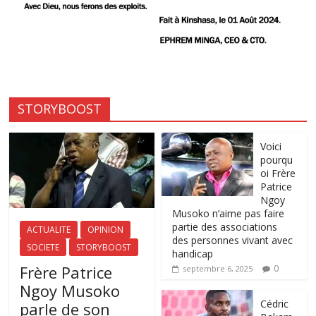
STORYBOOST
Voici
pourqu
oi Frère
Patrice
Ngoy
Musoko n’aime pas faire
partie des associations
ACTUALITE
OPINION
des personnes vivant avec
SOCIETE
STORYBOOST
handicap
Frère Patrice
0
septembre 6, 2025
Ngoy Musoko
‎Cédric
parle de son