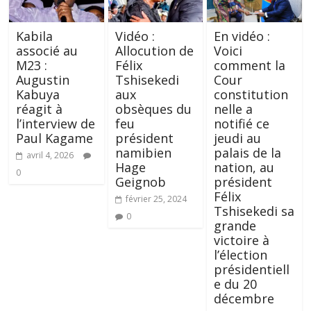
‎Kabila
Vidéo :
En vidéo :
associé au
Allocution de
Voici
M23 :
Félix
comment la
Augustin
Tshisekedi
Cour
Kabuya
aux
constitution
réagit à
obsèques du
nelle a
l’interview de
feu
notifié ce
Paul Kagame
président
jeudi au
namibien
palais de la
avril 4, 2026
Hage
nation, au
0
Geignob
président
Félix
février 25, 2024
Tshisekedi sa
0
grande
victoire à
l’élection
présidentiell
e du 20
décembre