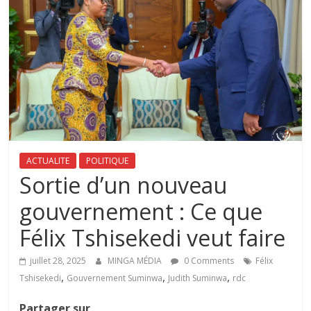
ACTUALITE
POLITIQUE
‎Sortie d’un nouveau
gouvernement : Ce que
Félix Tshisekedi veut faire
juillet 28, 2025
MINGA MÉDIA
0 Comments
Félix
,
,
,
Tshisekedi
Gouvernement Suminwa
Judith Suminwa
rdc
Partager sur