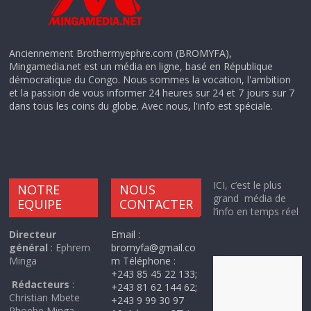
Anciennement Brothermyephre.com (BROMYFA),
Mingamedia.net est un média en ligne, basé en République
démocratique du Congo. Nous sommes la vocation, l'ambition
et la passion de vous informer 24 heures sur 24 et 7 jours sur 7
dans tous les coins du globe. Avec nous, l'info est spéciale.
ICI, c’est le plus
NOTRE
NOUS
grand média de
EQUIPE
CONTACTER
l’info en temps réel
Directeur
Email :
général
: Ephrem
bromyfa@gmail.co
Minga
m Téléphone :
+243 85 45 22 133;
Rédacteurs
:
+243 81 62 144 62;
Christian Mbete
+243 9 99 30 97
Phoebe Minga