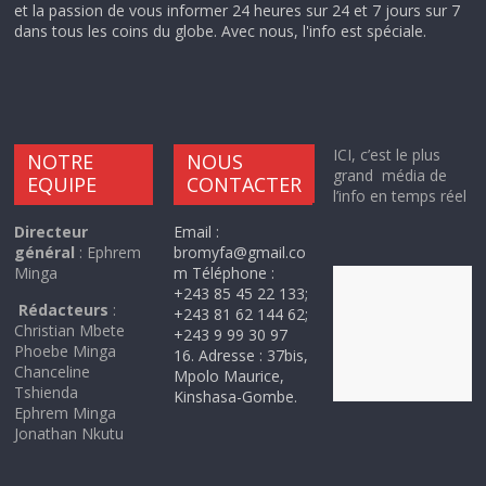
et la passion de vous informer 24 heures sur 24 et 7 jours sur 7
dans tous les coins du globe. Avec nous, l'info est spéciale.
ICI, c’est le plus
NOTRE
NOUS
grand média de
EQUIPE
CONTACTER
l’info en temps réel
Directeur
Email :
général
: Ephrem
bromyfa@gmail.co
Minga
m Téléphone :
+243 85 45 22 133;
Rédacteurs
:
+243 81 62 144 62;
Christian Mbete
+243 9 99 30 97
Phoebe Minga
16. Adresse : 37bis,
Chanceline
Mpolo Maurice,
Tshienda
Kinshasa-Gombe.
Ephrem Minga
Jonathan Nkutu