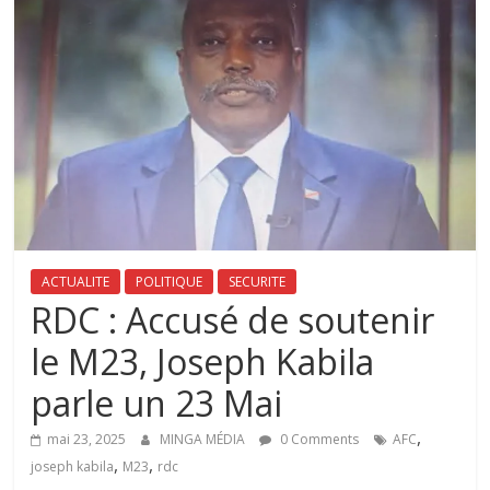
ACTUALITE
POLITIQUE
SECURITE
‎RDC : Accusé de soutenir
le M23, Joseph Kabila
parle un 23 Mai
,
mai 23, 2025
MINGA MÉDIA
0 Comments
AFC
,
,
joseph kabila
M23
rdc