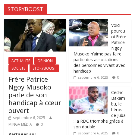
STORYBOOST
Voici
pourqu
oi Frère
Patrice
Ngoy
Musoko n’aime pas faire
partie des associations
ACTUALITE
OPINION
des personnes vivant avec
SOCIETE
STORYBOOST
handicap
Frère Patrice
0
septembre 6, 2025
Ngoy Musoko
‎Cédric
parle de son
Bakam
handicap à cœur
bu, le
ouvert
héros
de Juba
septembre 6, 2025
: la RDC triomphe grâce à
MINGA MÉDIA
0
son doublé
0
septembre 6, 2025
Partager sur