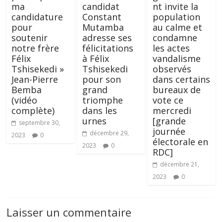
ma
candidat
nt invite la
candidature
Constant
population
pour
Mutamba
au calme et
soutenir
adresse ses
condamne
notre frère
félicitations
les actes
Félix
à Félix
vandalisme
Tshisekedi »
Tshisekedi
observés
Jean-Pierre
pour son
dans certains
Bemba
grand
bureaux de
(vidéo
triomphe
vote ce
complète)
dans les
mercredi
urnes
[grande
septembre 30,
journée
décembre 29,
2023
0
électorale en
2023
0
RDC]
décembre 21,
2023
0
Laisser un commentaire