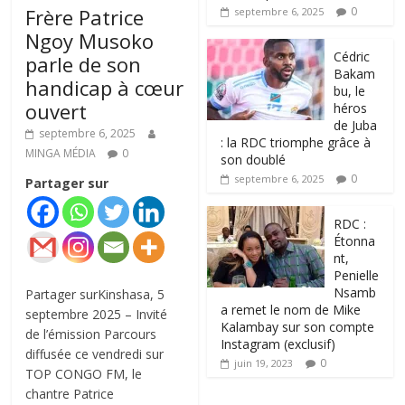
Frère Patrice
0
septembre 6, 2025
Ngoy Musoko
‎Cédric
parle de son
Bakam
handicap à cœur
bu, le
ouvert
héros
de Juba
septembre 6, 2025
: la RDC triomphe grâce à
MINGA MÉDIA
0
son doublé
0
septembre 6, 2025
Partager sur
RDC :
Étonna
nt,
Penielle
Nsamb
Partager surKinshasa, 5
a remet le nom de Mike
septembre 2025 – Invité
Kalambay sur son compte
de l’émission Parcours
Instagram (exclusif)
diffusée ce vendredi sur
0
juin 19, 2023
TOP CONGO FM, le
chantre Patrice