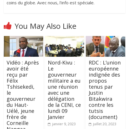
coins du globe. Avec nous, l'info est spéciale.
You May Also Like
Vidéo : Après
Nord-Kivu :
RDC : L’union
avoir été
Le
européenne
reçu par
gouverneur
indignée des
Félix
militaire a eu
propos
Tshisekedi,
une réunion
tenus par
le
avec une
Justin
gouverneur
délégation
Bitakwira
du Haut-
de la CENI, ce
contre les
Uélé, jeune
lundi 09
tutsis
frère de
Janvier
(document)
Corneille
janvier 9, 2023
juillet 20, 2023
Nangaa