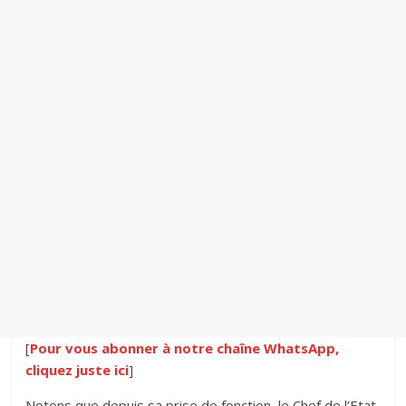
[
Pour vous abonner à notre chaîne WhatsApp,
cliquez juste ici
]
Notons que depuis sa prise de fonction, le Chef de l’Etat