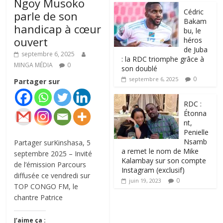
Ngoy Musoko
‎Cédric
parle de son
Bakam
handicap à cœur
bu, le
ouvert
héros
de Juba
septembre 6, 2025
: la RDC triomphe grâce à
MINGA MÉDIA
0
son doublé
0
septembre 6, 2025
Partager sur
RDC :
Étonna
nt,
Penielle
Nsamb
Partager surKinshasa, 5
a remet le nom de Mike
septembre 2025 – Invité
Kalambay sur son compte
de l’émission Parcours
Instagram (exclusif)
diffusée ce vendredi sur
0
juin 19, 2023
TOP CONGO FM, le
chantre Patrice
J’aime ça :