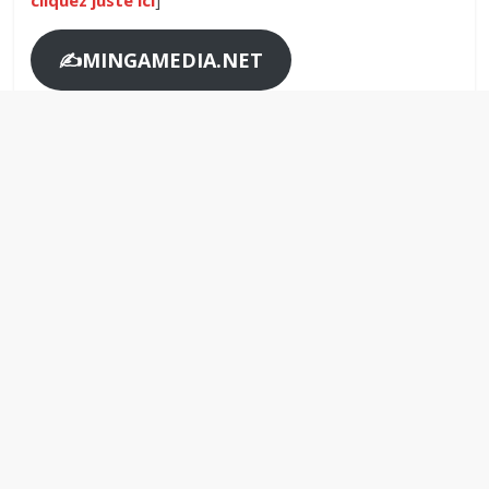
cliquez juste ici
]
✍️MINGAMEDIA.NET