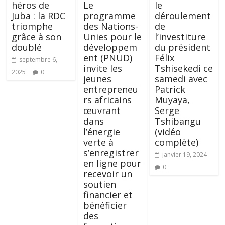
héros de
Le
le
Juba : la RDC
programme
déroulement
triomphe
des Nations-
de
grâce à son
Unies pour le
l’investiture
doublé
développem
du président
ent (PNUD)
Félix
septembre 6,
invite les
Tshisekedi ce
2025
0
jeunes
samedi avec
entrepreneu
Patrick
rs africains
Muyaya,
œuvrant
Serge
dans
Tshibangu
l’énergie
(vidéo
verte à
complète)
s’enregistrer
janvier 19, 2024
en ligne pour
0
recevoir un
soutien
financier et
bénéficier
des