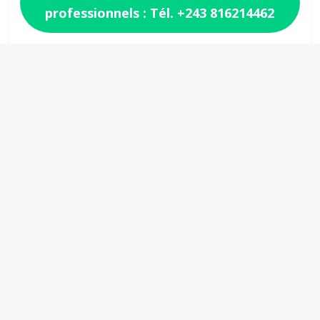
professionnels : Tél. +243 816214462