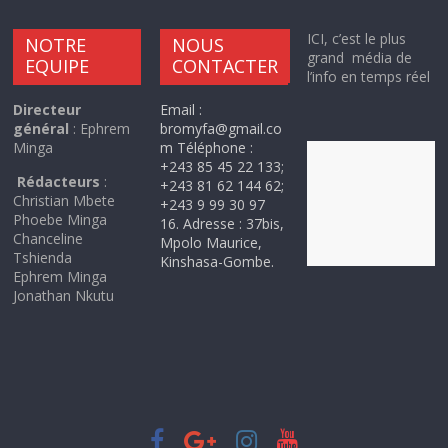
ICI, c’est le plus
NOTRE
NOUS
grand média de
EQUIPE
CONTACTER
l’info en temps réel
Directeur
Email :
général
: Ephrem
bromyfa@gmail.co
Minga
m Téléphone :
+243 85 45 22 133;
Rédacteurs
:
+243 81 62 144 62;
Christian Mbete
+243 9 99 30 97
Phoebe Minga
16. Adresse : 37bis,
Chanceline
Mpolo Maurice,
Tshienda
Kinshasa-Gombe.
Ephrem Minga
Jonathan Nkutu