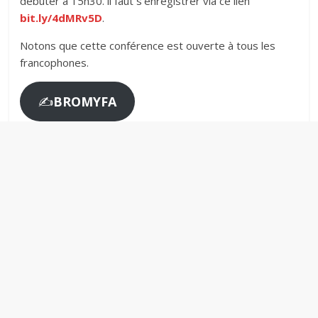
débuter à 15h30. il faut s’enregistrer via ce lien
bit.ly/4dMRv5D
.
Notons que cette conférence est ouverte à tous les
francophones.
✍️
BROMYFA