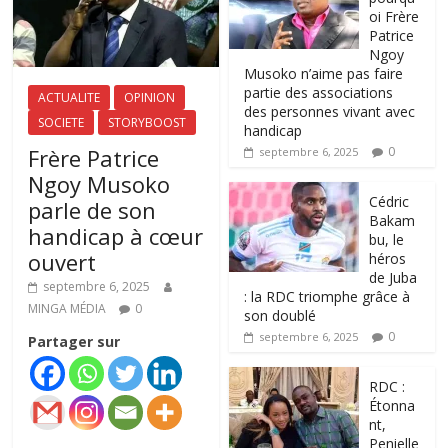
oi Frère
Patrice
Ngoy
Musoko n’aime pas faire
partie des associations
ACTUALITE
OPINION
des personnes vivant avec
SOCIETE
STORYBOOST
handicap
Frère Patrice
0
septembre 6, 2025
Ngoy Musoko
‎Cédric
parle de son
Bakam
handicap à cœur
bu, le
ouvert
héros
de Juba
septembre 6, 2025
: la RDC triomphe grâce à
MINGA MÉDIA
0
son doublé
0
septembre 6, 2025
Partager sur
RDC :
Étonna
nt,
Penielle