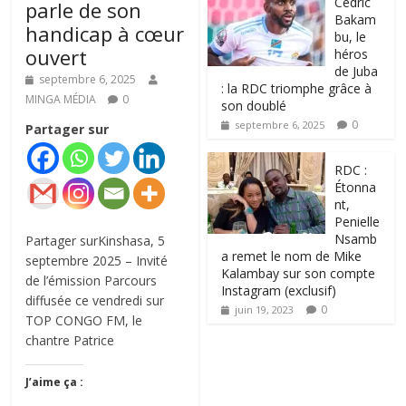
‎Cédric
parle de son
Bakam
handicap à cœur
bu, le
ouvert
héros
de Juba
septembre 6, 2025
: la RDC triomphe grâce à
MINGA MÉDIA
0
son doublé
0
septembre 6, 2025
Partager sur
RDC :
Étonna
nt,
Penielle
Nsamb
Partager surKinshasa, 5
a remet le nom de Mike
septembre 2025 – Invité
Kalambay sur son compte
de l’émission Parcours
Instagram (exclusif)
diffusée ce vendredi sur
0
juin 19, 2023
TOP CONGO FM, le
chantre Patrice
J’aime ça :