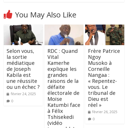
You May Also Like
Selon vous,
RDC : Quand
Frère Patrice
la sortie
Vital
Ngoy
médiatique
Kamerhe
Musoko à
de Joseph
explique les
Corneille
Kabila est
grandes
Nangaa :
une réussite
raisons de la
« Repentez-
ou un échec ?
défaite
vous. Le
électorale de
tribunal de
février 24, 2025
Moïse
Dieu est
0
Katumbi face
réel »
à Félix
février 26, 2025
Tshisekedi
0
(vidéo