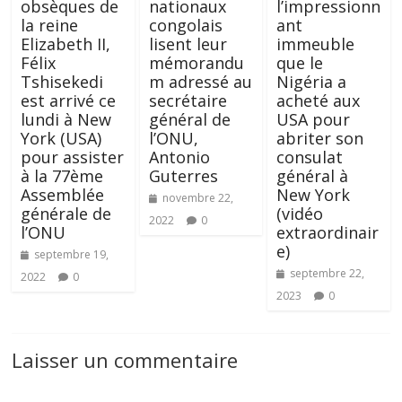
obsèques de
nationaux
l’impressionn
la reine
congolais
ant
Elizabeth II,
lisent leur
immeuble
Félix
mémorandu
que le
Tshisekedi
m adressé au
Nigéria a
est arrivé ce
secrétaire
acheté aux
lundi à New
général de
USA pour
York (USA)
l’ONU,
abriter son
pour assister
Antonio
consulat
à la 77ème
Guterres
général à
Assemblée
New York
novembre 22,
générale de
(vidéo
2022
0
l’ONU
extraordinair
e)
septembre 19,
septembre 22,
2022
0
2023
0
Laisser un commentaire