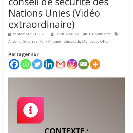
conseil de sécurité des
Nations Unies (Vidéo
extraordinaire)
septembre 21, 2023
MINGA MÉDIA
0 Comments
,
,
,
Antonio Guterres
Félix Antoine Tshisekedi
Monusco
ONU
Partager sur
CONTEXTE :