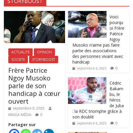
STORYBOOST
Voici
pourqu
oi Frère
Patrice
Ngoy
Musoko n’aime pas faire
partie des associations
ACTUALITE
OPINION
des personnes vivant avec
SOCIETE
STORYBOOST
handicap
Frère Patrice
0
septembre 6, 2025
Ngoy Musoko
‎Cédric
parle de son
Bakam
handicap à cœur
bu, le
ouvert
héros
de Juba
septembre 6, 2025
: la RDC triomphe grâce à
MINGA MÉDIA
0
son doublé
0
septembre 6, 2025
Partager sur