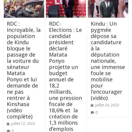
RDC :
RDC-
Kindu : Un
Incroyable, la
Elections : Le
pygmée
population
candidat
dépose sa
de Kindu
président
candidature
bloque le
déclaré
à la
passage de
Matata
députation
la voiture du
Ponyo
nationale,
sénateur
projette un
une immense
Matata
budget
foule se
Ponyo et lui
annuel de
mobilise
demande de
18,2
pour
ne pas
milliards,
l’encourager
rentrer à
une pression
(vidéo)
Kinshasa
fiscale de
juillet 20, 2023
(vidéo
18,6% et la
0
complète)
création de
1,3 millions
juillet 12, 2023
d’emplois
0