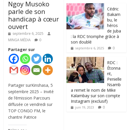
Ngoy Musoko
‎Cédric
parle de son
Bakam
handicap à cœur
bu, le
ouvert
héros
de Juba
septembre 6, 2025
: la RDC triomphe grâce à
MINGA MÉDIA
0
son doublé
0
septembre 6, 2025
Partager sur
RDC :
Étonna
nt,
Penielle
Nsamb
Partager surKinshasa, 5
a remet le nom de Mike
septembre 2025 – Invité
Kalambay sur son compte
de l’émission Parcours
Instagram (exclusif)
diffusée ce vendredi sur
0
juin 19, 2023
TOP CONGO FM, le
chantre Patrice