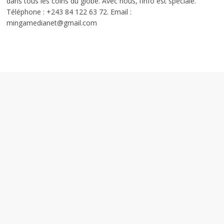
dans tous les coins du globe. Avec nous, l’info est spéciale.
Téléphone : +243 84 122 63 72. Email :
mingamedianet@gmail.com