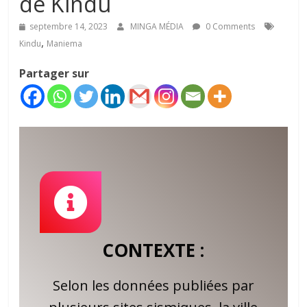
de Kindu
septembre 14, 2023
MINGA MÉDIA
0 Comments
,
Kindu
Maniema
Partager sur
CONTEXTE :
Selon les données publiées par