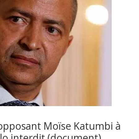
’opposant Moïse Katumbi à
o interdit (document)