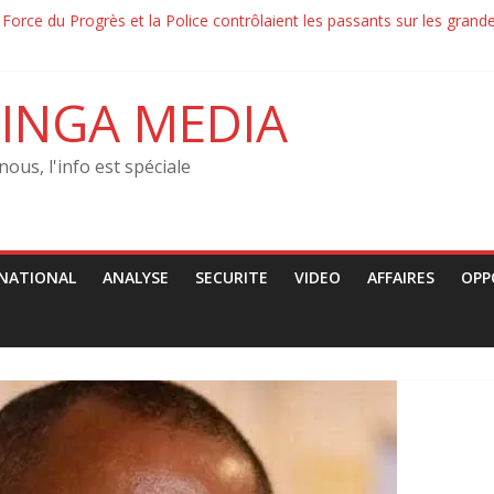
 la Force du Progrès et la Police contrôlaient les passants sur les gra
condamne les arrestations arbitraires des jeunes
on–‎ Le MRJCO de John Mbaya tacle la CENCO : « Une ingérence politiq
és de l’Etat conditionnés par des retrocommissions‎‎
INGA MEDIA
nous, l'info est spéciale
NATIONAL
ANALYSE
SECURITE
VIDEO
AFFAIRES
OPP