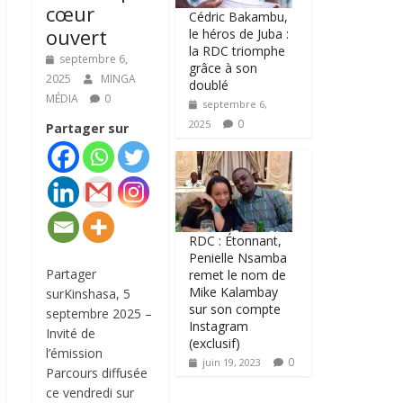
cœur
Cédric Bakambu,
ouvert
le héros de Juba :
la RDC triomphe
septembre 6,
grâce à son
2025
MINGA
doublé
MÉDIA
0
septembre 6,
0
2025
Partager sur
RDC : Étonnant,
Penielle Nsamba
Partager
remet le nom de
Mike Kalambay
surKinshasa, 5
sur son compte
septembre 2025 –
Instagram
Invité de
(exclusif)
l’émission
0
juin 19, 2023
Parcours diffusée
ce vendredi sur