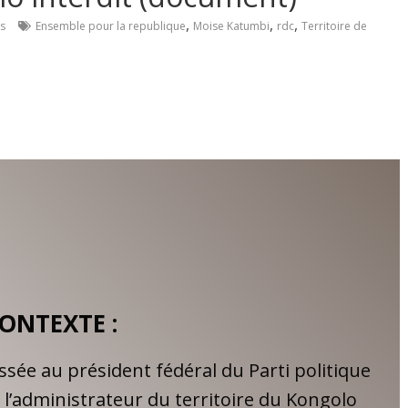
,
,
,
s
Ensemble pour la republique
Moise Katumbi
rdc
Territoire de
ONTEXTE :
ée au président fédéral du Parti politique
l’administrateur du territoire du Kongolo