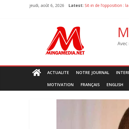
Skip
jeudi, août 6, 2026
Latest:
Sit-in de l’opposition :
to
M23 à Goma : Le MRJCO 
content
Débat sur la constituti
‎Tanganyika : Des march
M
Avec 
ACTUALITE
NOTRE JOURNAL
INTER
MOTIVATION
FRANÇAIS
ENGLISH