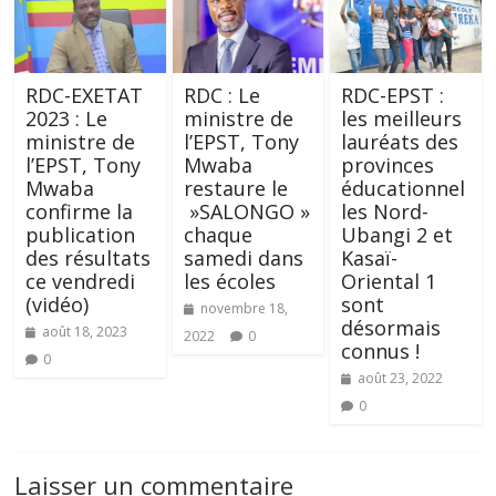
RDC-EXETAT
RDC : Le
RDC-EPST :
2023 : Le
ministre de
les meilleurs
ministre de
l’EPST, Tony
lauréats des
l’EPST, Tony
Mwaba
provinces
Mwaba
restaure le
éducationnel
confirme la
»SALONGO »
les Nord-
publication
chaque
Ubangi 2 et
des résultats
samedi dans
Kasaï-
ce vendredi
les écoles
Oriental 1
(vidéo)
sont
novembre 18,
désormais
août 18, 2023
2022
0
connus !
0
août 23, 2022
0
Laisser un commentaire