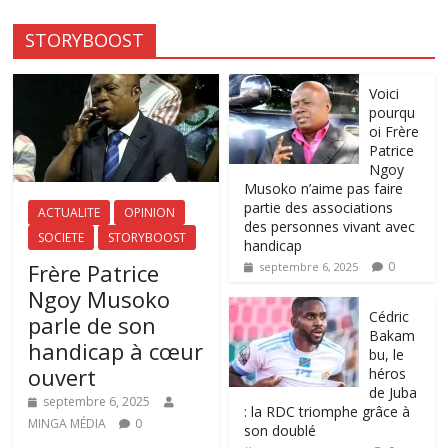
STORYBOOST
Voici
pourqu
oi Frère
Patrice
Ngoy
Musoko n’aime pas faire
partie des associations
ACTUALITE
OPINION
des personnes vivant avec
SOCIETE
STORYBOOST
handicap
Frère Patrice
0
septembre 6, 2025
Ngoy Musoko
‎Cédric
parle de son
Bakam
handicap à cœur
bu, le
ouvert
héros
de Juba
septembre 6, 2025
: la RDC triomphe grâce à
MINGA MÉDIA
0
son doublé