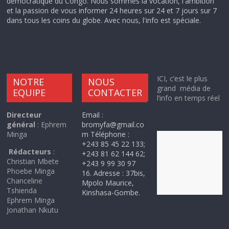
démocratique du Congo. Nous sommes la vocation, l'ambition
et la passion de vous informer 24 heures sur 24 et 7 jours sur 7
dans tous les coins du globe. Avec nous, l'info est spéciale.
ICI, c’est le plus
NOTRE
NOUS
grand média de
EQUIPE
CONTACTER
l’info en temps réel
Directeur
Email :
général
: Ephrem
bromyfa@gmail.co
Minga
m Téléphone :
+243 85 45 22 133;
Rédacteurs
:
+243 81 62 144 62;
Christian Mbete
+243 9 99 30 97
Phoebe Minga
16. Adresse : 37bis,
Chanceline
Mpolo Maurice,
Tshienda
Kinshasa-Gombe.
Ephrem Minga
Jonathan Nkutu