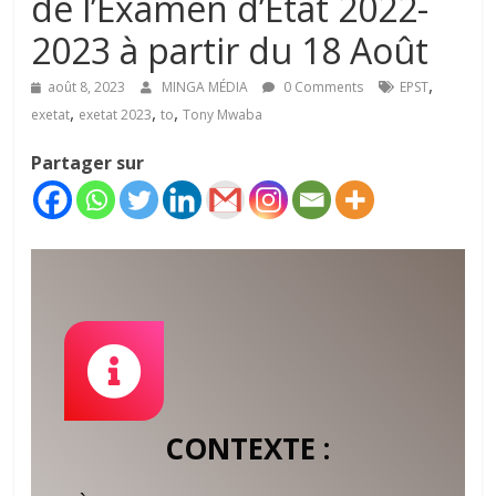
de l’Examen d’Etat 2022-
2023 à partir du 18 Août
,
août 8, 2023
MINGA MÉDIA
0 Comments
EPST
,
,
,
exetat
exetat 2023
to
Tony Mwaba
Partager sur
CONTEXTE :