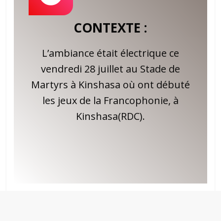
CONTEXTE :
L’ambiance était électrique ce
vendredi 28 juillet au Stade de
Martyrs à Kinshasa où ont débuté
les jeux de la Francophonie, à
Kinshasa(RDC).