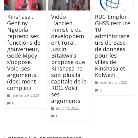
Kinshasa :
Vidéo :
RDC-Emploi :
Gentiny
L’ancien
GHSS recrute
Ngobila
ministre du
10
reprend ses
développem
administrate
fonctions de
ent rural,
urs de Base
gouverneur,
Justin
de données
Godé Mpoy
Bitakwira
pour les
s’oppose.
propose que
villes de
Voici ses
Kinshasa ne
Kinshasa et
arguments
soit plus la
Kolwezi
(document
capitale de la
octobre 2, 2022
complet)
RDC. Voici
0
ses
janvier 29, 2024
arguments
0
août 10, 2023
0
Laisser un commentaire