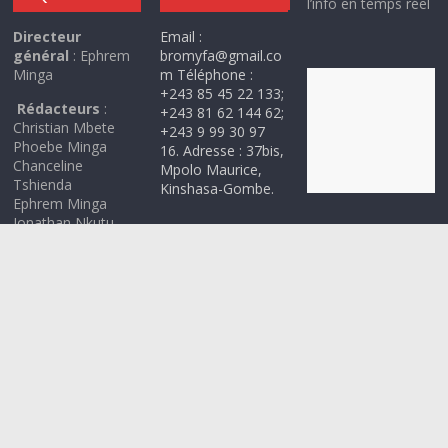
l’info en temps réel
Directeur
Email :
général
: Ephrem
bromyfa@gmail.co
Minga
m Téléphone :
+243 85 45 22 133;
Rédacteurs
:
+243 81 62 144 62;
Christian Mbete
+243 9 99 30 97
Phoebe Minga
16. Adresse : 37bis,
Chanceline
Mpolo Maurice,
Tshienda
Kinshasa-Gombe.
Ephrem Minga
Jonathan Nkutu
Copyright © 2026
MINGA MEDIA
. All rights reserved.
Site principal du groupe BROMYFA .