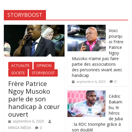
STORYBOOST
Voici
pourqu
oi Frère
Patrice
Ngoy
Musoko n’aime pas faire
partie des associations
ACTUALITE
OPINION
des personnes vivant avec
SOCIETE
STORYBOOST
handicap
Frère Patrice
0
septembre 6, 2025
Ngoy Musoko
‎Cédric
parle de son
Bakam
handicap à cœur
bu, le
ouvert
héros
de Juba
septembre 6, 2025
: la RDC triomphe grâce à
MINGA MÉDIA
0
son doublé