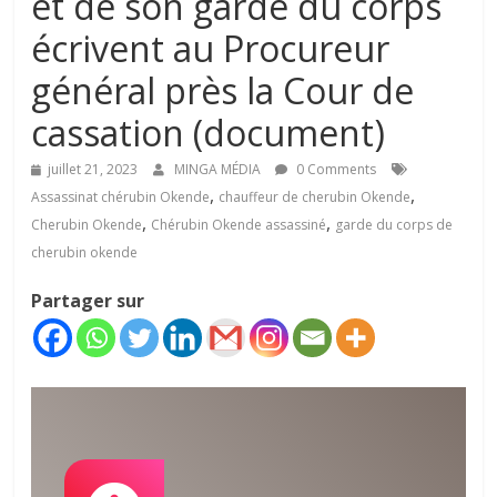
et de son garde du corps
écrivent au Procureur
général près la Cour de
cassation (document)
juillet 21, 2023
MINGA MÉDIA
0 Comments
,
,
Assassinat chérubin Okende
chauffeur de cherubin Okende
,
,
Cherubin Okende
Chérubin Okende assassiné
garde du corps de
cherubin okende
Partager sur