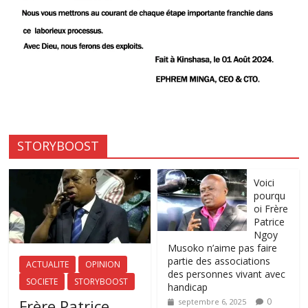
STORYBOOST
Voici
pourqu
oi Frère
Patrice
Ngoy
Musoko n’aime pas faire
partie des associations
ACTUALITE
OPINION
des personnes vivant avec
SOCIETE
STORYBOOST
handicap
Frère Patrice
0
septembre 6, 2025