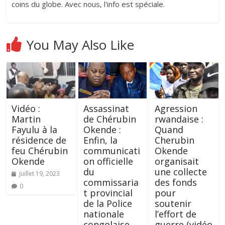
coins du globe. Avec nous, l'info est spéciale.
You May Also Like
Vidéo :
Assassinat
Agression
Martin
de Chérubin
rwandaise :
Fayulu à la
Okende :
Quand
résidence de
Enfin, la
Cherubin
feu Chérubin
communicati
Okende
Okende
on officielle
organisait
du
une collecte
juillet 19, 2023
commissaria
des fonds
0
t provincial
pour
de la Police
soutenir
nationale
l’effort de
congolaise
guerre (vidéo