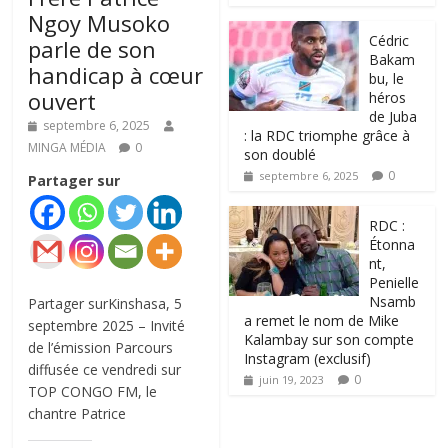
Ngoy Musoko
‎Cédric
parle de son
Bakam
handicap à cœur
bu, le
ouvert
héros
de Juba
septembre 6, 2025
: la RDC triomphe grâce à
MINGA MÉDIA
0
son doublé
0
septembre 6, 2025
Partager sur
RDC :
Étonna
nt,
Penielle
Nsamb
Partager surKinshasa, 5
a remet le nom de Mike
septembre 2025 – Invité
Kalambay sur son compte
de l’émission Parcours
Instagram (exclusif)
diffusée ce vendredi sur
0
juin 19, 2023
TOP CONGO FM, le
chantre Patrice