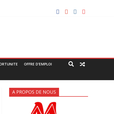
 avec les manifestants de C64 (rapport JPC/CENCO)
s grandes artères (rapport JPC/CENCO)
litique déguisée »
ORTUNITE
OFFRE D’EMPLOI
A PROPOS DE NOUS