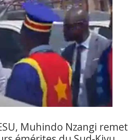
l’ESU, Muhindo Nzangi remet
urs émérites du Sud-Kivu