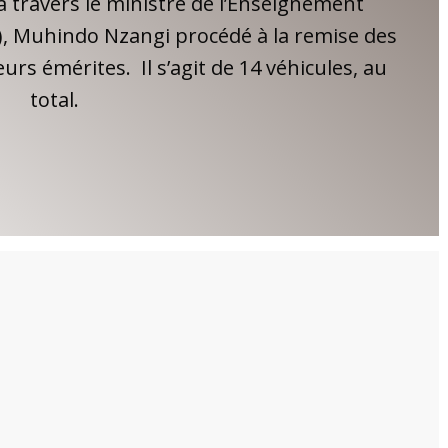
travers le ministre de l’Enseignement
U), Muhindo Nzangi procédé à la remise des
rs émérites. Il s’agit de 14 véhicules, au
total.