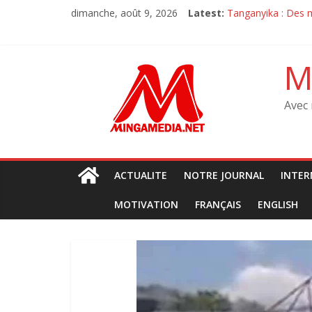
Skip
dimanche, août 9, 2026
Latest:
‎Tanganyika : Des 
to
Sit-in de l’opposit
content
Sit-in de l’opposit
M23 à Goma : Le M
M
Débat sur la const
Avec 
ACTUALITE
NOTRE JOURNAL
INTER
MOTIVATION
FRANÇAIS
ENGLISH