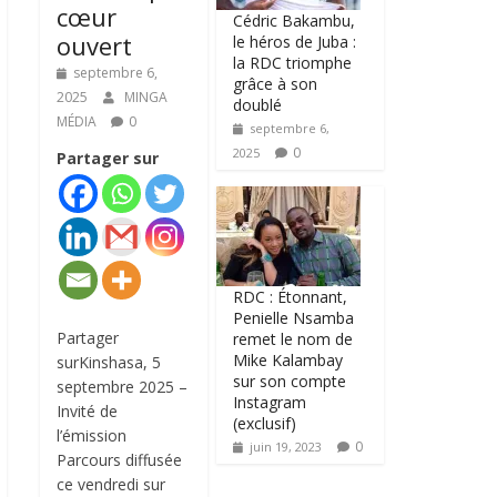
cœur
Cédric Bakambu,
ouvert
le héros de Juba :
la RDC triomphe
septembre 6,
grâce à son
2025
MINGA
doublé
MÉDIA
0
septembre 6,
0
2025
Partager sur
RDC : Étonnant,
Penielle Nsamba
Partager
remet le nom de
Mike Kalambay
surKinshasa, 5
sur son compte
septembre 2025 –
Instagram
Invité de
(exclusif)
l’émission
0
juin 19, 2023
Parcours diffusée
ce vendredi sur