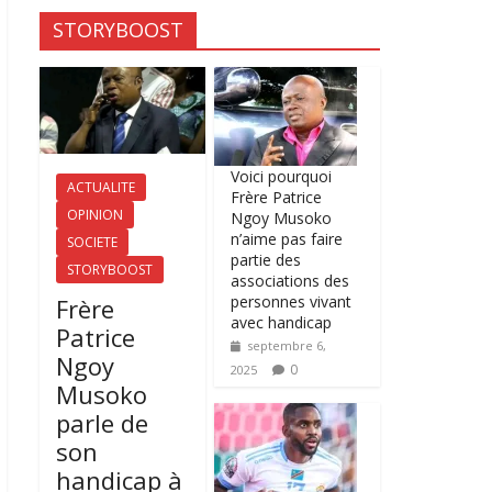
STORYBOOST
Voici pourquoi
ACTUALITE
Frère Patrice
OPINION
Ngoy Musoko
n’aime pas faire
SOCIETE
partie des
STORYBOOST
associations des
personnes vivant
Frère
avec handicap
Patrice
septembre 6,
Ngoy
0
2025
Musoko
parle de
son
handicap à