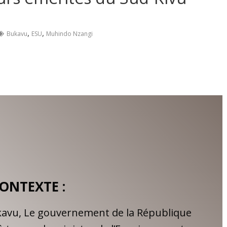
,
,
Bukavu
ESU
Muhindo Nzangi
ONTEXTE :
bukavu, Le gouvernement de la République