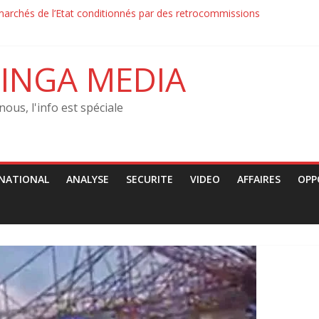
marchés de l’Etat conditionnés par des retrocommissions‎‎
ion : la Force du Progrès et la Police ont échangé des jets de pierre
ion : la Force du Progrès et la Police contrôlaient les passants sur le
RJCO condamne les arrestations arbitraires des jeunes
INGA MEDIA
itution–‎ Le MRJCO de John Mbaya tacle la CENCO : « Une ingérence po
nous, l'info est spéciale
NATIONAL
ANALYSE
SECURITE
VIDEO
AFFAIRES
OPP