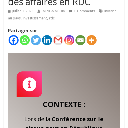
des affaires en RDC
juillet 3, 2023
MINGA MÉDIA
0 Comments
Investir
,
,
au pays
investissement
rdc
Partager sur
CONTEXTE :
Lors de la
Conférence sur le