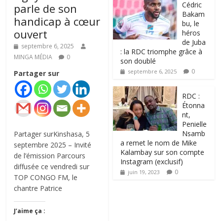
‎Cédric
parle de son
Bakam
handicap à cœur
bu, le
ouvert
héros
de Juba
septembre 6, 2025
: la RDC triomphe grâce à
MINGA MÉDIA
0
son doublé
0
septembre 6, 2025
Partager sur
RDC :
Étonna
nt,
Penielle
Nsamb
Partager surKinshasa, 5
a remet le nom de Mike
septembre 2025 – Invité
Kalambay sur son compte
de l’émission Parcours
Instagram (exclusif)
diffusée ce vendredi sur
0
juin 19, 2023
TOP CONGO FM, le
chantre Patrice
J’aime ça :