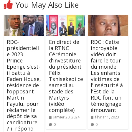
You May Also Like
RDC-
En direct de
RDC : Cette
présidentiell
la RTNC :
incroyable
e 2023 :
Cérémonie
vidéo doit
Prince
d’investiture
faire le tour
Epenge s’est-
du président
du monde.
il battu à
Félix
Les enfants
Faden House,
Tshisekedi ce
victimes de
résidence de
samedi au
l’insécurité à
l’opposant
stade des
l’Est de la
Martin
Martyrs
RDC font un
Fayulu, pour
(vidéo
témoignage
réclamer le
complète)
émouvant
dépôt de sa
janvier 20, 2024
février 1, 2023
candidature
0
0
? il répond