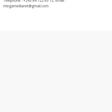
Téléphone : +243 84 122 63 72. Email :
mingamedianet@gmail.com