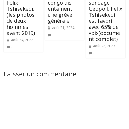
Félix
congolais
sondage
Tshisekedi,
entament
Geopoll, Félix
(les photos
une grève
Tshisekedi
de deux
générale
est favori
hommes
avec 65% de
août 31, 2024
avant 2019)
voix(docume
0
nt complet)
août 24, 2022
août 28, 2023
0
0
Laisser un commentaire