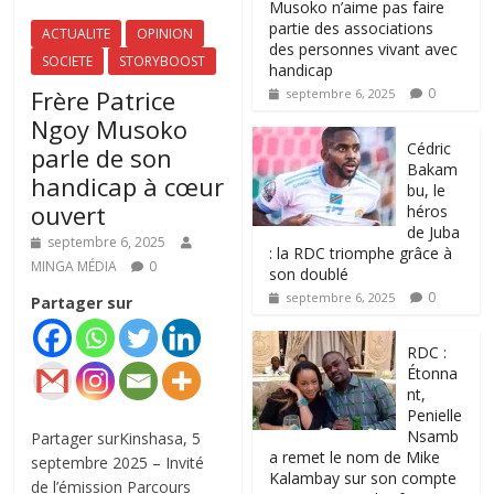
Musoko n’aime pas faire
partie des associations
ACTUALITE
OPINION
des personnes vivant avec
SOCIETE
STORYBOOST
handicap
Frère Patrice
0
septembre 6, 2025
Ngoy Musoko
‎Cédric
parle de son
Bakam
handicap à cœur
bu, le
ouvert
héros
de Juba
septembre 6, 2025
: la RDC triomphe grâce à
MINGA MÉDIA
0
son doublé
0
septembre 6, 2025
Partager sur
RDC :
Étonna
nt,
Penielle
Nsamb
Partager surKinshasa, 5
a remet le nom de Mike
septembre 2025 – Invité
Kalambay sur son compte
de l’émission Parcours