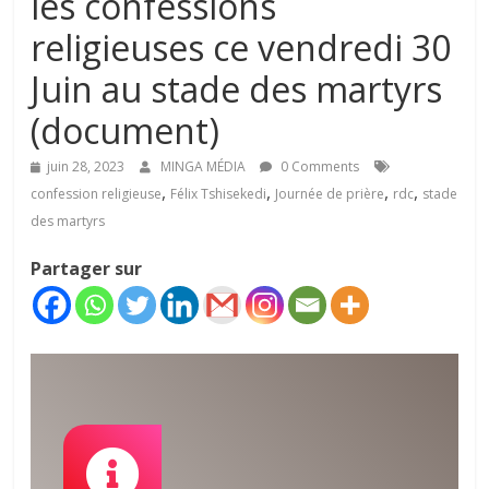
les confessions
religieuses ce vendredi 30
Juin au stade des martyrs
(document)
juin 28, 2023
MINGA MÉDIA
0 Comments
,
,
,
,
confession religieuse
Félix Tshisekedi
Journée de prière
rdc
stade
des martyrs
Partager sur