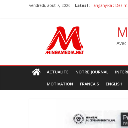
Skip
vendredi, août 7, 2026
Latest:
‎Tanganyika : Des ma
to
Sit-in de l’oppositi
content
Sit-in de l’oppositi
M23 à Goma : Le MR
M
Débat sur la consti
Avec 
ACTUALITE
NOTRE JOURNAL
INTER
MOTIVATION
FRANÇAIS
ENGLISH