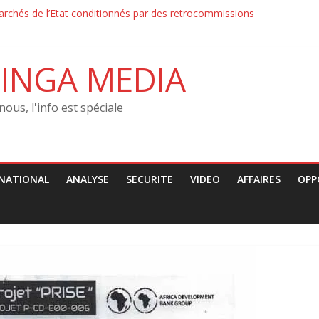
rchés de l’Etat conditionnés par des retrocommissions‎‎
on : la Force du Progrès et la Police ont échangé des jets de pierre a
on : la Force du Progrès et la Police contrôlaient les passants sur les
JCO condamne les arrestations arbitraires des jeunes
INGA MEDIA
tution–‎ Le MRJCO de John Mbaya tacle la CENCO : « Une ingérence pol
nous, l'info est spéciale
NATIONAL
ANALYSE
SECURITE
VIDEO
AFFAIRES
OPP