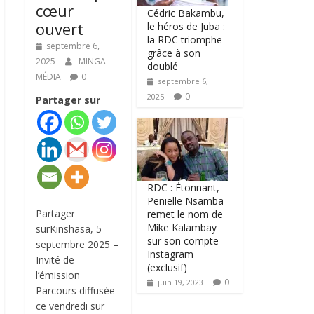
cœur
Cédric Bakambu,
ouvert
le héros de Juba :
la RDC triomphe
septembre 6,
grâce à son
2025
MINGA
doublé
MÉDIA
0
septembre 6,
0
2025
Partager sur
RDC : Étonnant,
Penielle Nsamba
Partager
remet le nom de
Mike Kalambay
surKinshasa, 5
sur son compte
septembre 2025 –
Instagram
Invité de
(exclusif)
l’émission
0
juin 19, 2023
Parcours diffusée
ce vendredi sur