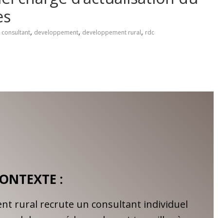
es
,
,
,
consultant
developpement
developpement rural
rdc
ONTEXTE :
t rural recrute un consultant individuel