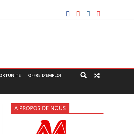
vec les manifestants de C64 (rapport JPC/CENCO)
 grandes artères (rapport JPC/CENCO)
itique déguisée »
ORTUNITE
OFFRE D’EMPLOI
A PROPOS DE NOUS