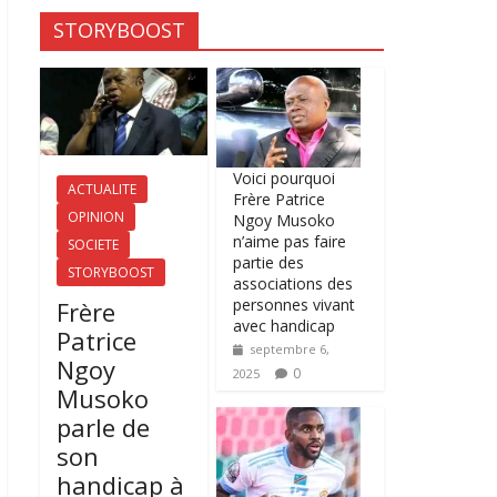
STORYBOOST
Voici pourquoi
ACTUALITE
Frère Patrice
OPINION
Ngoy Musoko
n’aime pas faire
SOCIETE
partie des
STORYBOOST
associations des
personnes vivant
Frère
avec handicap
Patrice
septembre 6,
Ngoy
0
2025
Musoko
parle de
son
handicap à