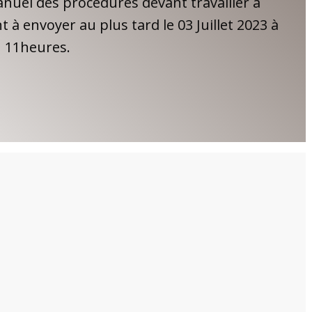
anuel des procédures devant travailler à
 à envoyer au plus tard le 03 Juillet 2023 à
11heures.