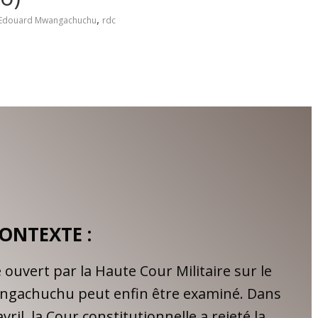
,
Edouard Mwangachuchu
rdc
ONTEXTE :
 ouvert par la Haute Cour Militaire sur le
ngachuchu peut enfin être examiné. Dans
vril, la Cour constitutionnelle a rejeté la