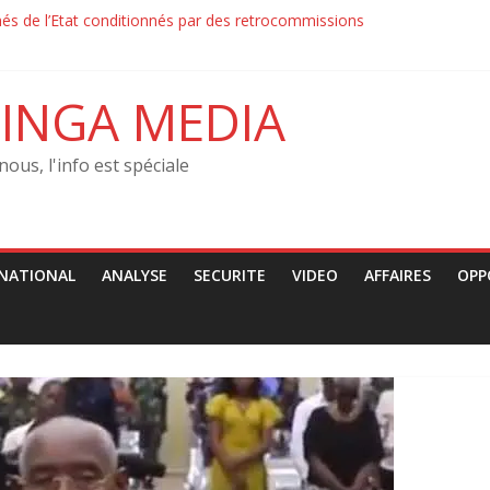
és de l’Etat conditionnés par des retrocommissions‎‎
 la Force du Progrès et la Police ont échangé des jets de pierre avec
 la Force du Progrès et la Police contrôlaient les passants sur les gra
condamne les arrestations arbitraires des jeunes
INGA MEDIA
on–‎ Le MRJCO de John Mbaya tacle la CENCO : « Une ingérence politiq
nous, l'info est spéciale
NATIONAL
ANALYSE
SECURITE
VIDEO
AFFAIRES
OPP