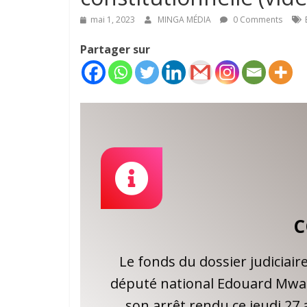
mai 1, 2023
MINGA MÉDIA
0 Comments
Partager sur
C
Le fonds du dossier judiciaire
député national Edouard Mwa
son arrêt rendu ce jeudi 27 a