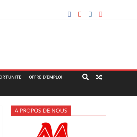
 les manifestants de C64 (rapport JPC/CENCO)
ndes artères (rapport JPC/CENCO)
ue déguisée »
ORTUNITE
OFFRE D’EMPLOI
A PROPOS DE NOUS