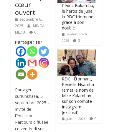
cœur
Cédric Bakambu,
ouvert
le héros de Juba :
la RDC triomphe
septembre 6,
grâce à son
2025
MINGA
doublé
MÉDIA
0
septembre 6,
0
2025
Partager sur
RDC : Étonnant,
Penielle Nsamba
Partager
remet le nom de
Mike Kalambay
surKinshasa, 5
sur son compte
septembre 2025 –
Instagram
Invité de
(exclusif)
l’émission
0
juin 19, 2023
Parcours diffusée
ce vendredi sur