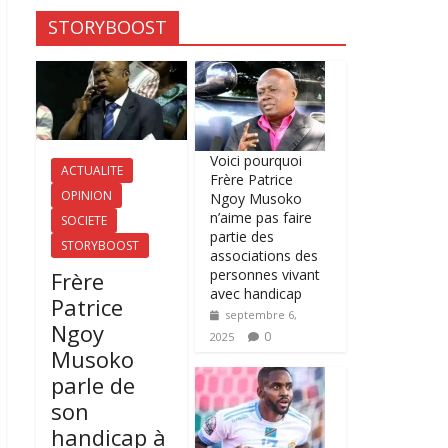
STORYBOOST
Voici pourquoi
ACTUALITE
Frère Patrice
OPINION
Ngoy Musoko
n’aime pas faire
SOCIETE
partie des
STORYBOOST
associations des
personnes vivant
Frère
avec handicap
Patrice
septembre 6,
Ngoy
0
2025
Musoko
parle de
son
handicap à