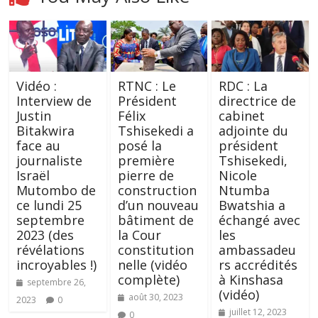
Vidéo :
RTNC : Le
RDC : La
Interview de
Président
directrice de
Justin
Félix
cabinet
Bitakwira
Tshisekedi a
adjointe du
face au
posé la
président
journaliste
première
Tshisekedi,
Israël
pierre de
Nicole
Mutombo de
construction
Ntumba
ce lundi 25
d’un nouveau
Bwatshia a
septembre
bâtiment de
échangé avec
2023 (des
la Cour
les
révélations
constitution
ambassadeu
incroyables !)
nelle (vidéo
rs accrédités
complète)
à Kinshasa
septembre 26,
(vidéo)
août 30, 2023
2023
0
juillet 12, 2023
0