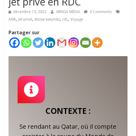
jet privé en RDC
décembre 13, 2022
MINGA MÉDIA
0 Comments
,
,
,
,
ANR
Jet privé
Moïse katumbi
rdc
Voyage
Partager sur
CONTEXTE :
Se rendant au Qatar, où il compte