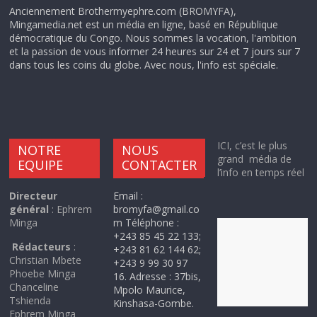
Anciennement Brothermyephre.com (BROMYFA),
Mingamedia.net est un média en ligne, basé en République
démocratique du Congo. Nous sommes la vocation, l'ambition
et la passion de vous informer 24 heures sur 24 et 7 jours sur 7
dans tous les coins du globe. Avec nous, l'info est spéciale.
ICI, c’est le plus
NOTRE
NOUS
grand média de
EQUIPE
CONTACTER
l’info en temps réel
Directeur
Email :
général
: Ephrem
bromyfa@gmail.co
Minga
m Téléphone :
+243 85 45 22 133;
Rédacteurs
:
+243 81 62 144 62;
Christian Mbete
+243 9 99 30 97
Phoebe Minga
16. Adresse : 37bis,
Chanceline
Mpolo Maurice,
Tshienda
Kinshasa-Gombe.
Ephrem Minga