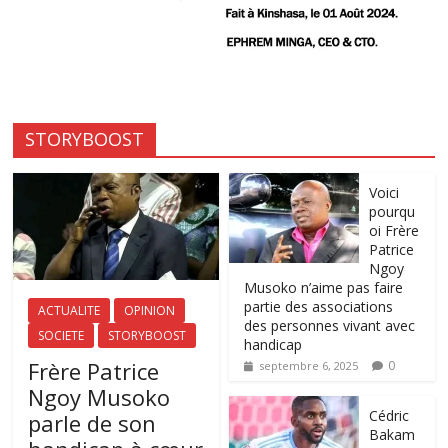
STORYBOOST
Voici
pourqu
oi Frère
Patrice
Ngoy
Musoko n’aime pas faire
partie des associations
ACTUALITE
OPINION
des personnes vivant avec
SOCIETE
STORYBOOST
handicap
Frère Patrice
0
septembre 6, 2025
Ngoy Musoko
‎Cédric
parle de son
Bakam