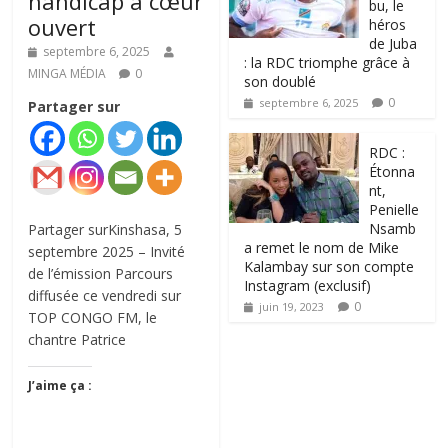
handicap à cœur
bu, le
ouvert
héros
de Juba
septembre 6, 2025
: la RDC triomphe grâce à
MINGA MÉDIA
0
son doublé
0
septembre 6, 2025
Partager sur
RDC :
Étonna
nt,
Penielle
Nsamb
Partager surKinshasa, 5
a remet le nom de Mike
septembre 2025 – Invité
Kalambay sur son compte
de l’émission Parcours
Instagram (exclusif)
diffusée ce vendredi sur
0
juin 19, 2023
TOP CONGO FM, le
chantre Patrice
J’aime ça :