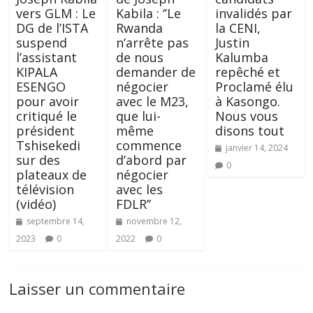
vers GLM : Le
Kabila : ‘’Le
invalidés par
DG de l’ISTA
Rwanda
la CENI,
suspend
n’arrête pas
Justin
l’assistant
de nous
Kalumba
KIPALA
demander de
repêché et
ESENGO
négocier
Proclamé élu
pour avoir
avec le M23,
à Kasongo.
critiqué le
que lui-
Nous vous
président
même
disons tout
Tshisekedi
commence
janvier 14, 2024
sur des
d’abord par
0
plateaux de
négocier
télévision
avec les
(vidéo)
FDLR’’
septembre 14,
novembre 12,
2023
0
2022
0
Laisser un commentaire