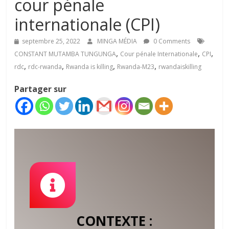
cour pénale
internationale (CPI)
septembre 25, 2022
MINGA MÉDIA
0 Comments
,
,
,
CONSTANT MUTAMBA TUNGUNGA
Cour pénale Internationale
CPI
,
,
,
,
rdc
rdc-rwanda
Rwanda is killing
Rwanda-M23
rwandaiskilling
Partager sur
CONTEXTE :