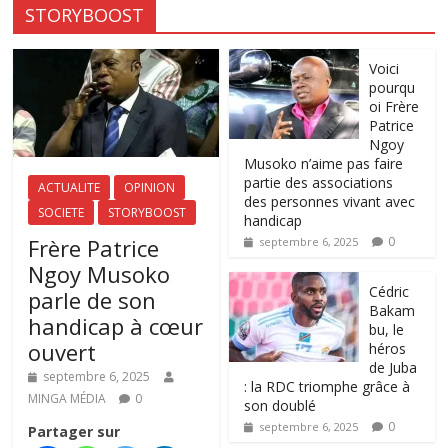
STORYBOOST
Voici
pourqu
oi Frère
Patrice
Ngoy
Musoko n’aime pas faire
partie des associations
ACTUALITE
OPINION
des personnes vivant avec
SOCIETE
STORYBOOST
handicap
Frère Patrice
0
septembre 6, 2025
Ngoy Musoko
‎Cédric
parle de son
Bakam
handicap à cœur
bu, le
ouvert
héros
de Juba
septembre 6, 2025
: la RDC triomphe grâce à
MINGA MÉDIA
0
son doublé
0
septembre 6, 2025
Partager sur