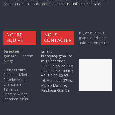
dans tous les coins du globe. Avec nous, l'info est spéciale.
ICI, c’est le plus
NOTRE
NOUS
grand média de
EQUIPE
CONTACTER
l’info en temps réel
Directeur
Email :
général
: Ephrem
bromyfa@gmail.co
Minga
m Téléphone :
+243 85 45 22 133;
Rédacteurs
:
+243 81 62 144 62;
Christian Mbete
+243 9 99 30 97
Phoebe Minga
16. Adresse : 37bis,
Chanceline
Mpolo Maurice,
Tshienda
Kinshasa-Gombe.
Ephrem Minga
Jonathan Nkutu