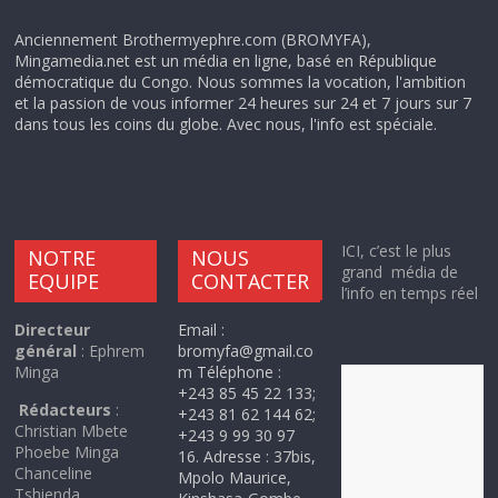
Anciennement Brothermyephre.com (BROMYFA),
Mingamedia.net est un média en ligne, basé en République
démocratique du Congo. Nous sommes la vocation, l'ambition
et la passion de vous informer 24 heures sur 24 et 7 jours sur 7
dans tous les coins du globe. Avec nous, l'info est spéciale.
ICI, c’est le plus
NOTRE
NOUS
grand média de
EQUIPE
CONTACTER
l’info en temps réel
Directeur
Email :
général
: Ephrem
bromyfa@gmail.co
Minga
m Téléphone :
+243 85 45 22 133;
Rédacteurs
:
+243 81 62 144 62;
Christian Mbete
+243 9 99 30 97
Phoebe Minga
16. Adresse : 37bis,
Chanceline
Mpolo Maurice,
Tshienda