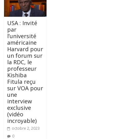
USA : Invité
par
l’université
américaine
Harvard pour
un forum sur
la RDC, le
professeur
Kishiba
Fitula reçu
sur VOA pour
une
interview
exclusive
(vidéo
incroyable)
octobre 2, 2023
0