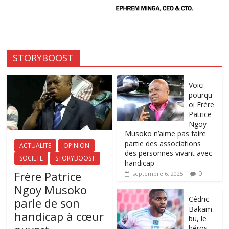
STORYBOOST
Voici
pourqu
oi Frère
Patrice
Ngoy
Musoko n’aime pas faire
partie des associations
ACTUALITE
OPINION
des personnes vivant avec
SOCIETE
STORYBOOST
handicap
Frère Patrice
0
septembre 6, 2025
Ngoy Musoko
‎Cédric
parle de son
Bakam
handicap à cœur
bu, le
héros