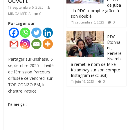
ouvert
de Juba
septembre 6, 2025
: la RDC triomphe grâce à
MINGA MÉDIA
0
son doublé
0
septembre 6, 2025
Partager sur
RDC :
Étonna
nt,
Penielle
Nsamb
Partager surKinshasa, 5
a remet le nom de Mike
septembre 2025 – Invité
Kalambay sur son compte
de l’émission Parcours
Instagram (exclusif)
diffusée ce vendredi sur
0
juin 19, 2023
TOP CONGO FM, le
chantre Patrice
J’aime ça :