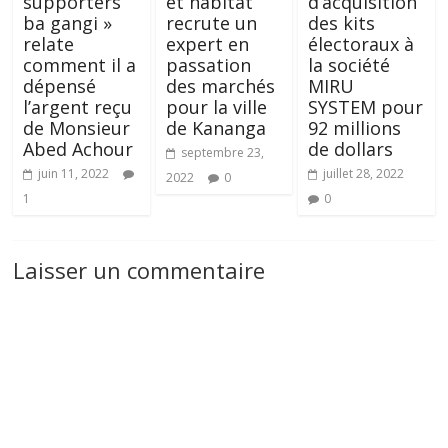
supporters
et habitat
d’acquisition
ba gangi »
recrute un
des kits
relate
expert en
électoraux à
comment il a
passation
la société
dépensé
des marchés
MIRU
l’argent reçu
pour la ville
SYSTEM pour
de Monsieur
de Kananga
92 millions
Abed Achour
de dollars
septembre 23,
juin 11, 2022
juillet 28, 2022
2022
0
1
0
Laisser un commentaire