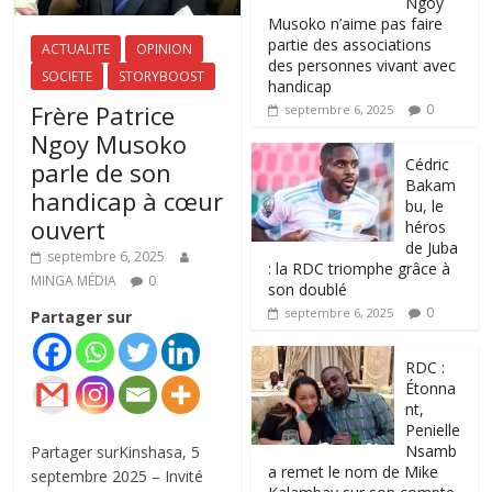
Ngoy
Musoko n’aime pas faire
partie des associations
ACTUALITE
OPINION
des personnes vivant avec
SOCIETE
STORYBOOST
handicap
Frère Patrice
0
septembre 6, 2025
Ngoy Musoko
‎Cédric
parle de son
Bakam
handicap à cœur
bu, le
ouvert
héros
de Juba
septembre 6, 2025
: la RDC triomphe grâce à
MINGA MÉDIA
0
son doublé
0
septembre 6, 2025
Partager sur
RDC :
Étonna
nt,
Penielle
Nsamb
Partager surKinshasa, 5
a remet le nom de Mike
septembre 2025 – Invité