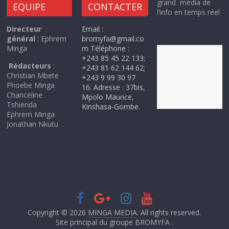
grand média de
EQUIPE
CONTACTER
l’info en temps réel
Directeur
Email :
général
: Ephrem
bromyfa@gmail.co
Minga
m Téléphone :
+243 85 45 22 133;
Rédacteurs
:
+243 81 62 144 62;
Christian Mbete
+243 9 99 30 97
Phoebe Minga
16. Adresse : 37bis,
Chanceline
Mpolo Maurice,
Tshienda
Kinshasa-Gombe.
Ephrem Minga
Jonathan Nkutu
Copyright © 2026
MINGA MEDIA
. All rights reserved.
Site principal du groupe BROMYFA .