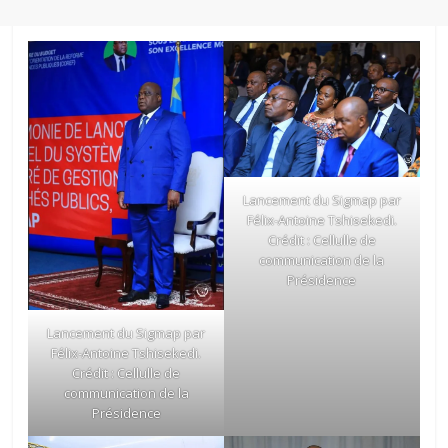
Lancement du Sigmap par
Félix-Antoine Tshisekedi.
Crédit : Cellulle de
communication de la
Présidence
Lancement du Sigmap par
Félix-Antoine Tshisekedi.
Crédit : Cellulle de
communication de la
Présidence