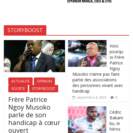
STORYBOOST
Voici
pourqu
oi Frère
Patrice
Ngoy
Musoko n’aime pas faire
partie des associations
ACTUALITE
OPINION
des personnes vivant avec
SOCIETE
STORYBOOST
handicap
Frère Patrice
0
septembre 6, 2025
Ngoy Musoko
‎Cédric
parle de son
Bakam
handicap à cœur
bu, le
ouvert
héros