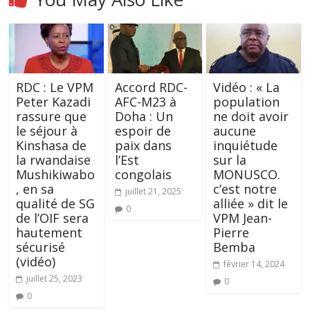
RDC : Le VPM
Accord RDC-
Vidéo : « La
Peter Kazadi
AFC-M23 à
population
rassure que
Doha : Un
ne doit avoir
le séjour à
espoir de
aucune
Kinshasa de
paix dans
inquiétude
la rwandaise
l’Est
sur la
Mushikiwabo
congolais
MONUSCO.
, en sa
c’est notre
juillet 21, 2025
qualité de SG
alliée » dit le
0
de l’OIF sera
VPM Jean-
hautement
Pierre
sécurisé
Bemba
(vidéo)
février 14, 2024
juillet 25, 2023
0
0