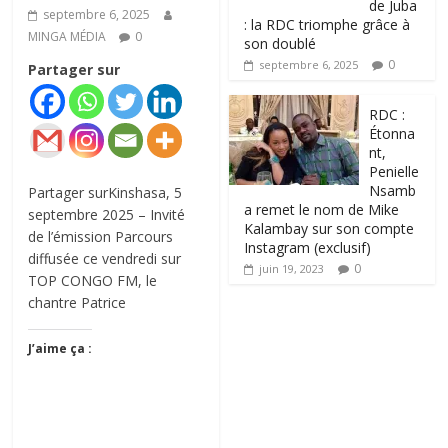
de Juba
septembre 6, 2025
: la RDC triomphe grâce à
MINGA MÉDIA
0
son doublé
0
septembre 6, 2025
Partager sur
RDC :
Étonna
nt,
Penielle
Nsamb
Partager surKinshasa, 5
a remet le nom de Mike
septembre 2025 – Invité
Kalambay sur son compte
de l’émission Parcours
Instagram (exclusif)
diffusée ce vendredi sur
0
juin 19, 2023
TOP CONGO FM, le
chantre Patrice
J’aime ça :