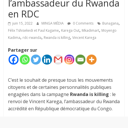
l’ambassadeur du Rwanda
en RDC
,
juin 15, 2022
MINGA MÉDIA
0 Comments
Bunagana
,
,
,
Félix Tshisekedi et Paul Kagame
Karega Out
Mkadimart
Moyengo
,
,
,
Kadima
rdc-rwanda
Rwanda is killing
Vincent Karega
Partager sur
C’est le souhait de presque tous les mouvements
citoyens et de certaines personnalités publiques
engagées dans la campagne
Rwanda is killing
: le
renvoi de Vincent Karega, l’ambassadeur du Rwanda
accrédité en République démocratique du Congo.