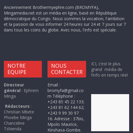
Anciennement Brothermyephre.com (BROMYFA),
Mingamedia.net est un média en ligne, basé en République
démocratique du Congo. Nous sommes la vocation, l'ambition
et la passion de vous informer 24 heures sur 24 et 7 jours sur 7
dans tous les coins du globe. Avec nous, l'info est spéciale.
ICI, c’est le plus
NOTRE
NOUS
grand média de
EQUIPE
CONTACTER
l’info en temps réel
Directeur
Email :
général
: Ephrem
bromyfa@gmail.co
Minga
m Téléphone :
+243 85 45 22 133;
Rédacteurs
:
+243 81 62 144 62;
Christian Mbete
+243 9 99 30 97
Phoebe Minga
16. Adresse : 37bis,
Chanceline
Mpolo Maurice,
Tshienda
Kinshasa-Gombe.